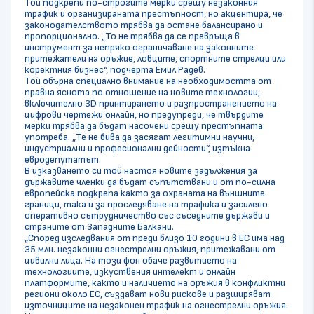
Той подкрепи по-строгите мерки срещу незаконния
трафик и организираната престъпност, но акцентира, че
законодателството трябва да остане балансирано и
пропорционално. „То не трябва да се превръща в
инструмент за непряко ограничаване на законните
притежатели на оръжие, ловците, спортните стрелци или
коректния бизнес“, подчерта Емил Радев.
Той обърна специално внимание на необходимостта от
правна яснота по отношение на новите технологии,
включително 3D принтирането и разпространението на
цифрови чертежи онлайн, но предупреди, че твърдите
мерки трябва да бъдат насочени срещу престъпната
употреба. „Те не бива да засягат легитимни научни,
индустриални и професионални дейности“, изтъкна
евродепутатът.
В изказването си той настоя новите задължения за
държавите членки да бъдат съпътствани и от по-силна
европейска подкрепа както за охраната на външните
граници, така и за проследяване на трафика и засилено
оперативно сътрудничество със съседните държави и
страните от Западните Балкани.
„Според изследвания от преди близо 10 години в ЕС има над
35 млн. незаконни огнестрелни оръжия, притежавани от
цивилни лица. На този фон обаче развитието на
технологиите, изкуствения интелект и онлайн
платформите, както и наличието на оръжия в конфликтни
региони около ЕС, създават нови рискове и разширяват
източниците на незаконен трафик на огнестрелни оръжия.