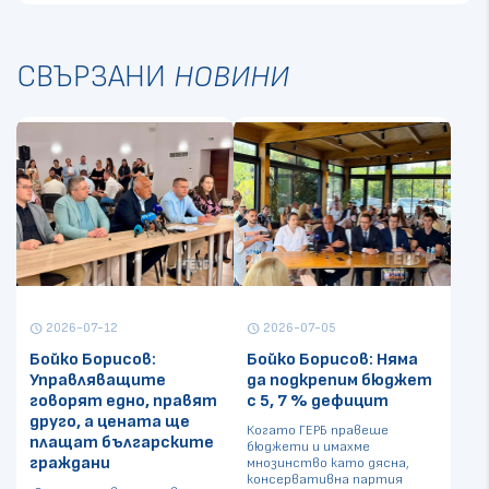
СВЪРЗАНИ
НОВИНИ
2026-07-12
2026-07-05
schedule
schedule
Бойко Борисов:
Бойко Борисов: Няма
Управляващите
да подкрепим бюджет
говорят едно, правят
с 5, 7 % дефицит
друго, а цената ще
Когато ГЕРБ правеше
плащат българските
бюджети и имахме
граждани
мнозинство като дясна,
консервативна партия