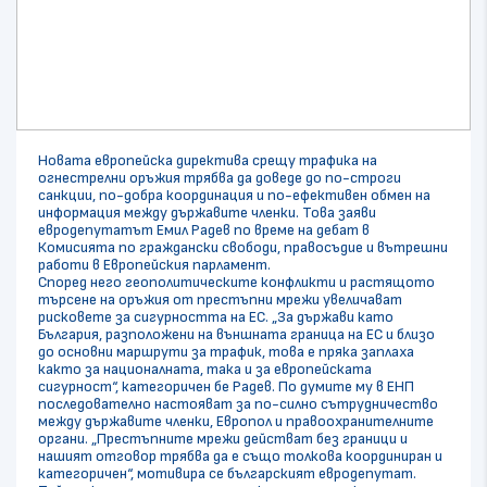
Новата европейска директива срещу трафика на
огнестрелни оръжия трябва да доведе до по-строги
санкции, по-добра координация и по-ефективен обмен на
информация между държавите членки. Това заяви
евродепутатът Емил Радев по време на дебат в
Комисията по граждански свободи, правосъдие и вътрешни
работи в Европейския парламент.
Според него геополитическите конфликти и растящото
търсене на оръжия от престъпни мрежи увеличават
рисковете за сигурността на ЕС. „За държави като
България, разположени на външната граница на ЕС и близо
до основни маршрути за трафик, това е пряка заплаха
както за националната, така и за европейската
сигурност“, категоричен бе Радев. По думите му в ЕНП
последователно настояват за по-силно сътрудничество
между държавите членки, Европол и правоохранителните
органи. „Престъпните мрежи действат без граници и
нашият отговор трябва да е също толкова координиран и
категоричен“, мотивира се българският евродепутат.