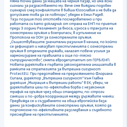
Няма точни данни за мащаба на черния пазар, но има ясни
сигнали за разрастването му. Вече сме виждали подобен
сценарий след конфликтите в бивша Югославия и не бива да
допускаме това да се повтори“, убеден е Емил Радев.
Тази позиция той отстоява последователно и при
работата си като докладчик от страна на ЕНП по приетия
преди 3 години Регламент за вноса, износа и транзита на
огнестрелни оръжия и боеприпаси, в изпълнение на
Протокола на ООН за огнестрелните оръжия.
„Съществуващите значителни различия в начина, по който
се дефинират и наказват престъпленията с огнестрелни
оръжия в отделните държави, налагат повече усилия за
хармонизиране на правилата и още по-тясно
сътрудничество“, смята евродепутатът от ГЕРБ/ЕНП.
Новата директива е първата законодателна инициатива в
рамките на стратегията за вътрешна сигурност
ProtectEU. При представяне на предложението Флориана
Сипала, директор „Вътрешна сигурност“ към Главна
дирекция „Миграция и вътрешни работи“ в ЕК, увери, че
директивата цели по-ефективна борба с незаконния
трафик на оръжия чрез общи стандарти, по-строги
санкции и по-добра координация между държавите членки.
Предвижда се и създаването на обща европейска база
данни за конфискуваните огнестрелни оръжия, която да
подпомогне по-ефективните разследвания и съдебното
преследване на престъпленията.