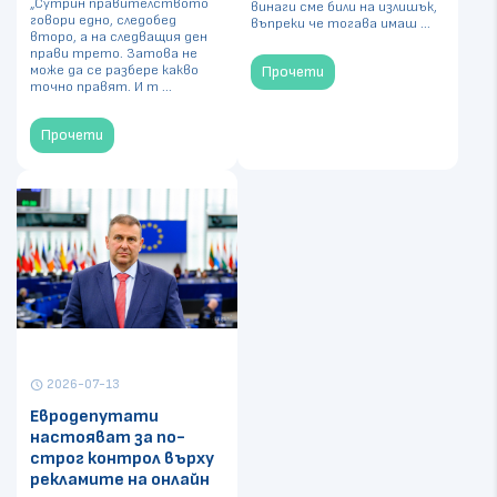
„Сутрин правителството
винаги сме били на излишък,
говори едно, следобед
въпреки че тогава имаш ...
второ, а на следващия ден
прави трето. Затова не
може да се разбере какво
Прочети
точно правят. И т ...
Прочети
2026-07-13
schedule
Евродепутати
настояват за по-
строг контрол върху
рекламите на онлайн