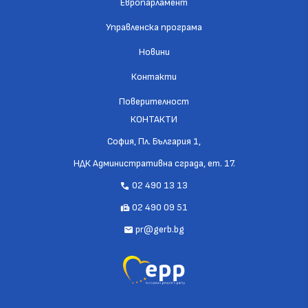
Европарламент
Управленска програма
Новини
Контакти
Поверителност
КОНТАКТИ
София, Пл. България 1,
НДК Административна сграда, ет. 17.
02 490 13 13
call
02 490 09 51
fax
pr@gerb.bg
mail