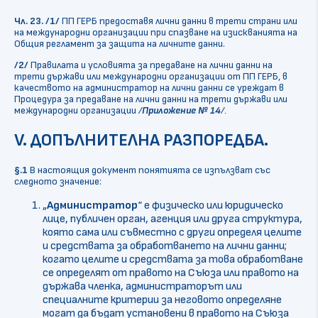
Чл. 23.
/1/
ПП ГЕРБ предоставя лични данни в трети страни или
на международни организации при спазване на изискванията на
Общия регламент за защита на личните данни.
/2/
Правилата и условията за предаване на лични данни на
трети държави или международни организации от ПП ГЕРБ, в
качеството на администратор на лични данни се уреждат в
Процедура за предаване на лични данни на трети държави или
международни организации
/
Приложение № 14
/
.
V. ДОПЪЛНИТЕЛНА РАЗПОРЕДБА.
§.1
В настоящия документ понятията се изпълзват със
следното значение:
„
Администратор
“ е физическо или юридическо
лице, публичен орган, агенция или друга структура,
която сама или съвместно с други определя целите
и средствата за обработването на лични данни;
когато целите и средствата за това обработване
се определят от правото на Съюза или правото на
държава членка, администраторът или
специалните критерии за неговото определяне
могат да бъдат установени в правото на Съюза