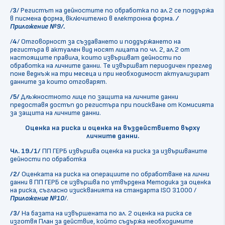
/
3
/ Регистът на дейностите по обработка по ал.2 се поддържа
в писмена форма, включително в електронна форма.
/
Приложение №9/.
/
4
/ Отговорност за създаването и поддържането на
регистъра в актуален вид носят лицата по чл. 2, ал.2 от
настоящите правила, които извършват дейности по
обработка на личните данни. Те извършват периодичен преглед
поне веднъж на три месеца и при необходимост актуализират
данните за които отговарят.
/5/
Длъжностното лице по защита на личните данни
предоставя достъп до регистъра при поискване от Комисията
за защита на личните данни.
Оценка на риска и оценка на въздействието върху
личните данни.
Чл. 19./1/
ПП ГЕРБ извършва оценка на риска за извършваните
дейности по обработка
/2/
Оценката на риска на операциите по обработване на лични
данни в ПП ГЕРБ се извършва по утвърдена Методика за оценка
на риска
,
съгласно изискванията на стандарта ISO 31000 /
Приложение №10
/.
/3/
На базата на извършената по ал. 2 оценка на риска се
изготвя План за действие, който съдържа необходимите