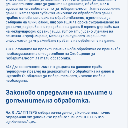
длъжностното лице за защита на данните, обхват, цел и
адресати на съобщението за поверителност, категории лични
данни и категории субекти на които се обработват данни,
правно основание и цели на обработването, източници за
събиране на лични данни, информация за срока съхранението на
данните, разкриване и предаване на данни в трети държави или
на международни организации, автоматизирано вземане на
решения и профилиране, мерки за сигурност на данните,
информация за упражняване правата на субектите на данни.
/3/
В случаите на проектиране на нова обработка се преценява
необходимостта от изготвяне на Съобщение за
поверителност за тази обработка.
/4/
Длъжностното лице по защита на данните прави
периодичен преглед на дейностите по обработка на данни и
изготвя Съобщения за поверителност, когато това е
необходимо.
Законово определяне на целите и
допълнителна обработка.
Чл. 8. /1/
ПП ГЕРБ събира лични данни за конкретни, точно
определени от закона /по правило/ или от ПП ГЕРБ /по
изключение/ цели.