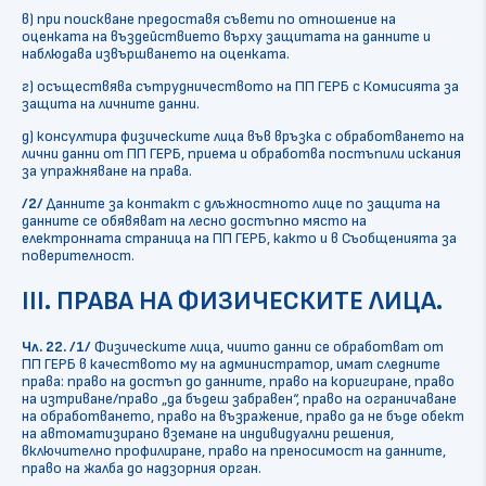
в) при поискване предоставя съвети по отношение на
оценката на въздействието върху защитата на данните и
наблюдава извършването на оценката.
г) осъществява сътрудничеството на ПП ГЕРБ с Комисията за
защита на личните данни.
д) консултира физическите лица във връзка с обработването на
лични данни от ПП ГЕРБ, приема и обработва постъпили искания
за упражняване на права.
/2/
Данните за контакт с длъжностното лице по защита на
данните се обявяват на лесно достъпно място на
електронната страница на ПП ГЕРБ, както и в Съобщенията за
поверителност.
III. ПРАВА НА ФИЗИЧЕСКИТЕ ЛИЦА.
Чл. 22.
/1/
Физическите лица, чиито данни се обработват от
ПП ГЕРБ в качеството му на администратор, имат следните
права: право на достъп до данните, право на коригиране, право
на изтриване/право „да бъдеш забравен“, право на ограничаване
на обработването, право на възражение, право да не бъде обект
на автоматизирано вземане на индивидуални решения,
включително профилиране, право на преносимост на данните,
право на жалба до надзорния орган.