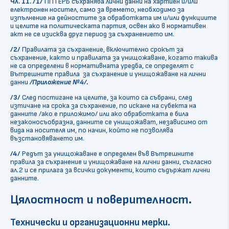
Чл. 11.
/1/
ПП ГЕРБ съхранява лични данни на хартиен и/или
електронен носител, само за времето, необходимо за
изпълнение на дейностите за обработката им и/или функциите
и целите на политическата партия, освен ако в нормативен
акт не се изисква друг период за съхранението им.
/2/
Правилата за съхранение, включително срокът за
съхранение, както и правилата за унищожаване, когато такива
не са определени в нормативната уредба, се определят с
Вътрешните правила за съхранение и унищожаване на лични
данни
/Приложение №4/.
/3/
След постигане на целите, за които са събрани, след
изтичане на срока за съхранение, по искане на субекта на
данните /ако е приложимо/ или ако обработката е била
незаконосъобразна, данните се унищожават, независимо от
вида на носителя им, по начин, който не позволява
възстановяването им.
/4/
Редът за унищожаване е определен във Вътрешните
правила за съхранение и унищожаване на лични данни, съгласно
ал.2 и се прилага за всички документи, които съдържат лични
данните.
Цялостност и поверителност.
Технически и организационни мерки
.