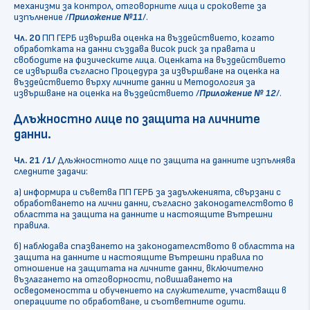
механизми за контрол, отговорните лица и сроковете за
изпълнение /
Приложение №11
/.
Чл.
20
ПП ГЕРБ извършва оценка на въздействието, когато
обработката на данни създава висок риск за правата и
свободите на физическите лица. Оценката на въздействието
се извършва съгласно Процедура за извършване на оценка на
въздействието върху личните данни и Методология за
извършване на оценка на въздействието /
Приложение № 12
/.
Длъжностно лице по защита на личните
данни.
Чл. 21 /1/
Длъжностното лице по защита на данните изпълнява
следните задачи:
а) информира и съветва ПП ГЕРБ за задълженията, свързани с
обработването на лични данни, съгласно законодателството в
областта на защита на данните и настоящите Вътрешни
правила.
б) наблюдава спазването на законодателството в областта на
защита на данните и настоящите Вътрешни правила по
отношение на защитата на личните данни, включително
възлагането на отговорности, повишаването на
осведомеността и обучението на служителите, участващи в
операциите по обработване, и съответните одити.