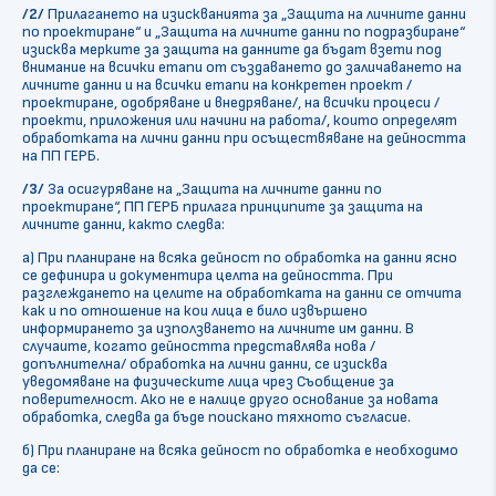
/2/
Прилагането на изискванията за „Защита на личните данни
по проектиране“ и „Защита на личните данни по подразбиране“
изисква мерките за защита на данните да бъдат взети под
внимание на всички етапи от създаването до заличаването на
личните данни и на всички етапи на конкретен проект /
проектиране, одобряване и внедряване/, на всички процеси /
проекти, приложения или начини на работа/, които определят
обработката на лични данни при осъществяване на дейността
на ПП ГЕРБ.
/3/
За осигуряване на „Защита на личните данни по
проектиране“, ПП ГЕРБ прилага принципите за защита на
личните данни, както следва:
а) При планиране на всяка дейност по обработка на данни ясно
се дефинира и документира целта на дейността. При
разглеждането на целите на обработката на данни се отчита
как и по отношение на кои лица е било извършено
информирането за използването на личните им данни. В
случаите, когато дейността представлява нова /
допълнителна/ обработка на лични данни, се изисква
уведомяване на физическите лица чрез Съобщение за
поверителност. Ако не е налице друго основание за новата
обработка, следва да бъде поискано тяхното съгласие.
б) При планиране на всяка дейност по обработка е необходимо
да се: