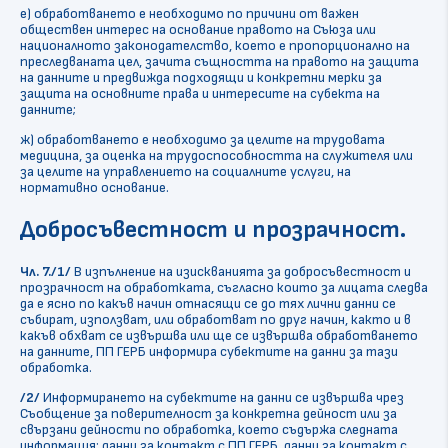
е) обработването е необходимо по причини от важен
обществен интерес на основание правото на Съюза или
националното законодателство, което е пропорционално на
преследваната цел, зачита същността на правото на защита
на данните и предвижда подходящи и конкретни мерки за
защита на основните права и интересите на субекта на
данните;
ж) обработването е необходимо за целите на трудовата
медицина, за оценка на трудоспособността на служителя или
за целите на управлението на социалните услуги, на
нормативно основание.
Добросъвестност и прозрачност.
Чл. 7./1/
В изпълнение на изискванията за добросъвестност и
прозрачност на обработката, съгласно които за лицата следва
да е ясно по какъв начин отнасящи се до тях лични данни се
събират, използват, или обработват по друг начин, както и в
какъв обхват се извършва или ще се извършва обработването
на данните, ПП ГЕРБ информира субектите на данни за тази
обработка.
/2/
Информирането на субектите на данни се извършва чрез
Съобщение за поверителност за конкретна дейност или за
свързани дейности по обработка, което съдържа следната
информация: данни за контакт с ПП ГЕРБ, данни за контакт с