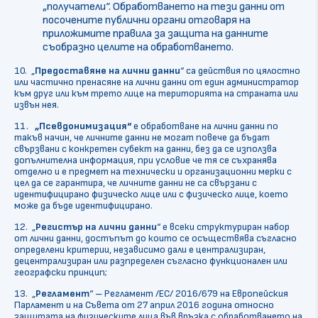
„получатели“. Обработването на тези данни от
посочените публични органи отговаря на
приложимите правила за защита на данните
съобразно целите на обработването.
10. „
Предоставяне
на лични данни
“ са действия по цялостно
или частично пренасяне на лични данни от един администратор
към друг или към трето лице на територията на страната или
извън нея.
11.
„Псевдонимизация“
е обработване на лични данни по
такъв начин, че личните данни не могат повече да бъдат
свързвани с конкретен субект на данни, без да се използва
допълнителна информация, при условие че тя се съхранява
отделно и е предмет на технически и организационни мерки с
цел да се гарантира, че личните данни не са свързани с
идентифицирано физическо лице или с физическо лице, което
може да бъде идентифицирано.
12. „
Регистър
на лични данни
“ е всеки структуриран набор
от лични данни, достъпът до които се осъществява съгласно
определени критерии, независимо дали е централизиран,
децентрализиран или разпределен съгласно функционален или
географски принцип;
13. „
Регламент
“ – Регламент /ЕС/ 2016/679 на Европейския
Парламент и на Съвета от 27 април 2016 година относно
защитата на физическите лица във връзка с обработването на