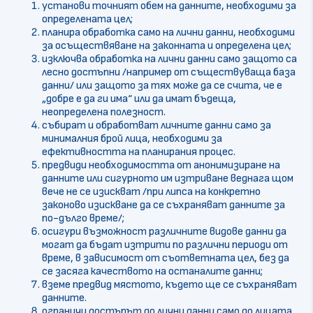
установи точният обем на данните, необходими за
определената цел;
планира обработка само на лични данни, необходими
за осъществяване на законната и определена цел;
изключва обработка на лични данни само защото са
лесно достъпни /например от съществуваща база
данни/ или защото за тях може да се счита, че е
„добре е да ги има“ или да имат бъдеща,
неопределена полезност.
събират и обработват личните данни само за
минималния брой лица, необходими за
ефективността на планирания процес.
предвиди необходимостта от анонимизиране на
данните или сигурното им изтриване веднага щом
вече не се изискват /при липса на конкретно
законово изискване да се съхраняват данните за
по-дълго време/;
осигури възможност различните видове данни да
могат да бъдат изтрити по различни периоди от
време, в зависимост от съответната цел, без да
се засяга качеството на останалите данни;
вземе предвид мястото, където ще се съхраняват
данните.
ограничи достъпът до лични данни само до лицата,