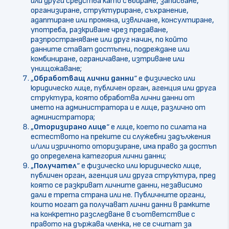
или други средства като събиране, записване,
организиране, структуриране, съхранение,
адаптиране или промяна, извличане, консултиране,
употреба, разкриване чрез предаване,
разпространяване или друг начин, по който
данните стават достъпни, подреждане или
комбиниране, ограничаване, изтриване или
унищожаване;
„
Обработващ
лични данни
“ е физическо или
юридическо лице, публичен орган, агенция или друга
структура, която обработва лични данни от
името на администратора и е лице, различно от
администратора;
„
Оторизирано лице
“ е лице, което по силата на
естеството на преките си служебни задължения
и/или изричното оторизиране, има право за достъп
до определена категория лични данни;
„
Получател
“ е физическо или юридическо лице,
публичен орган, агенция или друга структура, пред
която се разкриват личните данни, независимо
дали е трета страна или не. Публичните органи,
които могат да получават лични данни в рамките
на конкретно разследване в съответствие с
правото на държава членка, не се считат за