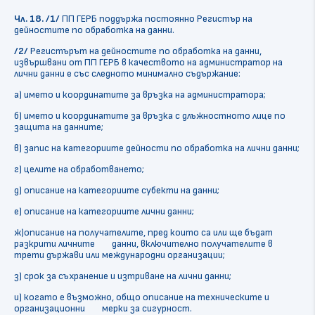
Чл. 18.
/1/
ПП ГЕРБ поддържа постоянно Регистър на
дейностите по обработка на данни.
/2/
Регистърът на дейностите по обработка на данни,
извършвани от ПП ГЕРБ в качеството на администратор на
лични данни е със следното минимално съдържание:
а) името и координатите за връзка на администратора;
б) името и координатите за връзка с длъжностното лице по
защита на данните;
в) запис на категориите дейности по обработка на лични данни;
г) целите на обработването;
д) описание на категориите субекти на данни;
е) описание на категориите лични данни;
ж)описание на получателите, пред които са или ще бъдат
разкрити личните данни, включително получателите в
трети държави или международни организации;
з) срок за съхранение и изтриване на лични данни;
и) когато е възможно, общо описание на техническите и
организационни мерки за сигурност.