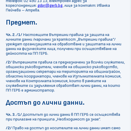
телефон: 02 490 13 13, електронен адрес за
кореспонденция:
gdpr@gerb.bg
, лице за контакт: Иванка
Пейчева – Атрева.
Предмет.
Чл. 2. /1/
Настоящите Вътрешни правила за защита на
личните данни /наричани за краткост „Вътрешни правила“/
уреждат организацията на обработване и защитата на лични
данни на физическите лица, получени при осъществяване на
дейността на ПП ГЕРБ.
/2/
Вътрешните правила са предназначени за всички служители,
общински ръководители, членове на общинско ръководство,
организационни секретари на територията на община/район,
областни координатори, членове на Изпълнителната комисия,
членове на Контролната комисия, които в рамките на
служебните си задължения обработват лични данни, на които
ПП ГЕРБ е администратор.
Достъп до лични данни.
Чл. 3.
/
1/
Достъпът до лични данни в ПП ГЕРБ се осъществява
при прилагане на принципа „Необходимост да знае”.
/2/
Право на достъп до носителите на лични данни имат само