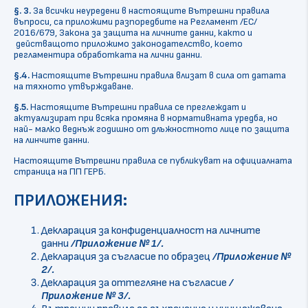
§. 3.
За всички неуредени в настоящите Вътрешни правила
въпроси, са приложими разпоредбите на Регламент /ЕС/
2016/679, Закона за защита на личните данни, както и
действащото приложимо законодателство, което
регламентира обработката на лични данни.
§.4.
Настоящите Вътрешни правила влизат в сила от датата
на тяхното утвърждаване.
§.5.
Настоящите Вътрешни правила
се преглеждат и
актуализират при всяка промяна в нормативната уредба, но
най- малко веднъж годишно от длъжностното лице по защита
на линчите данни.
Настоящите Вътрешни правила се публикуват на официалната
страница на ПП ГЕРБ.
ПРИЛОЖЕНИЯ:
Декларация за конфиденциалност на личните
данни
/Приложение № 1/.
Декларация за съгласие по образец
/Приложение №
2/.
Декларация за оттегляне на съгласие
/
Приложение № 3/.