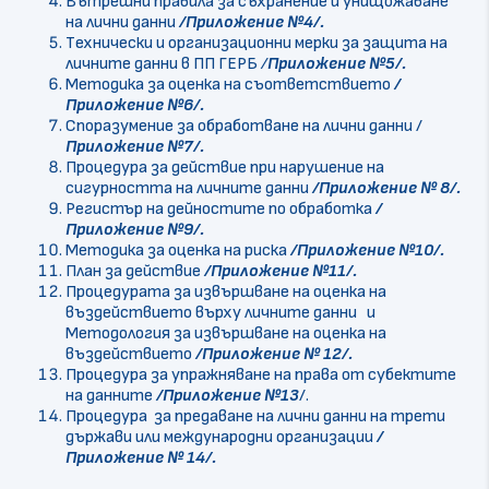
Вътрешни правила за съхранение и унищожаване
на лични данни
/Приложение №4/.
Tехнически и организационни мерки за защита на
личните данни в ПП ГЕРБ
/
Приложение №5/.
Методика за оценка на съответствието
/
Приложение №6/.
Споразумение за обработване на лични данни /
Приложение №7/.
Процедура за действие при нарушение на
сигурността на личните данни
/Приложение № 8/.
Регистър на дейностите по обработка
/
Приложение №9/.
Методика за оценка на риска
/Приложение №10/.
План за действие
/Приложение №11/.
Процедурата за извършване на оценка на
въздействието върху личните данни и
Методология за извършване на оценка на
въздействието
/Приложение № 12/.
Процедура за упражняване на права от субектите
на данните
/Приложение №13
/.
Процедура за предаване на лични данни на трети
държави или международни организации
/
Приложение № 14/.