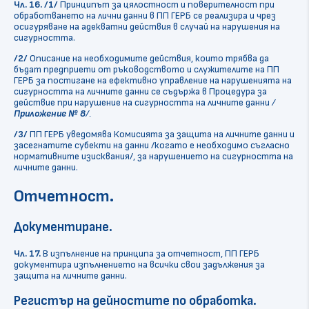
Чл. 16.
/1/
Принципът за цялостност и поверителност при
обработването на лични данни в ПП ГЕРБ се реализира и чрез
осигуряване на адекватни действия в случай на нарушения на
сигурността.
/2/
Описание на необходимите действия, които трябва да
бъдат предприети от ръководството и служителите на ПП
ГЕРБ за постигане на ефективно управление на нарушенията на
сигурността на личните данни се съдържа в Процедура за
действие при нарушение на сигурността на личните данни
/
Приложение № 8
/.
/3/
ПП ГЕРБ уведомява Комисията за защита на личните данни и
засегнатите субекти на данни /когато е необходимо съгласно
нормативните изисквания/, за нарушението на сигурността на
личните данни.
Отчетност.
Документиране
.
Чл. 17.
В изпълнение на принципа за отчетност, ПП ГЕРБ
документира изпълнението на всички свои задължения за
защита на личните данни.
Регистър на дейностите по обработка
.