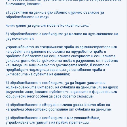
в случаите, когато:
а) субектът на данни е дал своето изрично съгласие за
обработването на тези
лични данни за една или повече конкретни цели;
б) обработването е необходимо за целите на изпълнението на
задълженията и
упражняването на специалните права на администратора или
на субекта на данните по силата на трудовото право и
правото в областта на социалната сигурност и социалната
закрила, дотолкова, доколкото това е разрешено от правото
на Съюза или националното законодателство, в което се
предвиждат подходящи гаранции за основните права и
интересите на субекта на данните;
в) обработването е необходимо, за да бъдат защитени
жизненоважните интереси на субекта на данните или на друго
физическо лице, когато субектът на данните е физически или
юридически неспособен да даде своето съгласие;
г) обработването е свързано с лични данни, които явно са
направени обществено достояние от субекта на данните;
д) обработването е необходимо с цел установяване,
упражняване или защита на правни претенции;