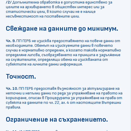
/2/
Допълнителна обработка е допустима единствено за
целите на архивирането в обществен интерес или за
статистически цели, в които случаи не е налице
несъвместимост на поставените цели.
Свеждане на данните до минимум.
Чл. 9.
ПП ГЕРБ не изисква предоставянето на повече данни от
необходимите. Обемът на изискуемите данни в повечето
случаи е нормативно определен, а когато такова нормативно
определяне липсва, съобразяването на принципа е задължение
на служителите, определящи обема на изискваната от
субектите на личните данни информация.
Точност.
Чл. 10.
ПП ГЕРБ предоставя възможност за актуализиране на
неточни и непълни данни по реда за упражняване на правото на
коригиране, описан в Процедурата за упражняване на права от
субекта на данните по чл. 22, ал. 4 от настоящите Вътрешни
правила.
Ограничение на съхранението.