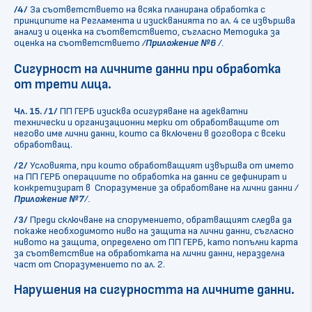
/4/
За съответствието на всяка
планирана обработка с
принципите на Регламента и изискванията по ал. 4 се извършва
анализ и оценка на съответствието, съгласно Методика за
оценка на съответствието
/
Приложение №6
/.
Сигурност на личните данни при обработка
от трети лица
.
Чл. 15.
/1/
ПП ГЕРБ изисква осигуряване на адекватни
технически и организационни мерки от обработващите от
негово име лични данни, които са включени в договора с всеки
обработващ.
/2/
Условията, при които обработващият
извършва от името
на ПП ГЕРБ операциите по обработка на данни се дефинират и
конкретизират в Споразумение за обработване на лични данни
/
Приложение №7
/
.
/3/
Преди сключване на спорумението, обратващият следва да
покаже необходимото ниво на защита на лични данни, съгласно
нивото на защита, определено от ПП ГЕРБ, като попълни карта
за съответствие на обработката на лични данни, неразделна
част от Споразумението по ал. 2.
Нарушения на сигурността на личните данни
.