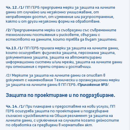
Чл. 12.
/1/
ПП ГЕРБ предприема мерки за защита на личните
данни от случайно или незаконно унищожаване, от
неправомерен достъп, от изменение или разпространение,
както и от други незаконни форми на обработване.
/2/
Предприеманите мерки са съобразени със съвременните
технологични постижения и рисковете, свързани с
естеството на данните, които трябва да бъдат защитени.
Чл.13. /1/
ПП ГЕРБ прилага мерки за защита на личните данни,
които осигуряват: физическа защита, персонална защита,
документална защита, защита на автоматизирани
информационни системи и/или мрежи, защита на личните данни
при отношения с трети страни и доставчици.
/2/ Мерките за защита на личните данни се описват в
документ с наименование Tехнически и организационни мерки
за защита на личните данни в ПП ГЕРБ
/
Приложение №5
/.
Защита по проектиране и по подразбиране
.
Чл. 14.
/1/
При планиране и предоставяне на нови услуги, ПП
ГЕРБ осигурява защита по проектиране и подразбиране
съгласно изискванията на Общия регламент за защита на
личните данни, с изключение на случаите когато дейностите
по обработка са предвидени в нормативен акт.