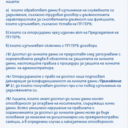
лицата:
a) които обработват данни в изпълнение на служебните си
задължения, съгласно трудовия договор и длъжностната
характеристика за съответната длъжност или функциите,
които изпълняват, съгласно Устава на ПП ГЕРБ;
б) които са оторизирани чрез изричен акт на Председателя на
ПП ГЕРБ;
в) които изпълняват сключени с ПП ГЕРБ договори.
/3/
Достъп до личните данни се предоставя след запознаване с
нормативната уредба в областта на защитата на личните
данни, настоящите правила и процедури за защита на личните
данни на администратора.
/
4
/ Оторизираните с право на достъп лица подписват
Декларация за конфиденциалност на личните данни /
Приложение
№ 1
/, до които получават достъп при и по повод изпълнение на
задълженията си.
/5/
Лицата, които имат достъп до лични данни носят
отговорност за опазване на носителите, съдържащи лични
данни. Всяко умишлено нарушение на правилата и
ограниченията за достъп до личните данни може да бъде
основание за налагане на дисциплинарни или гражданскоправни
санкции, а в определени случаи и наказателна отговорност.