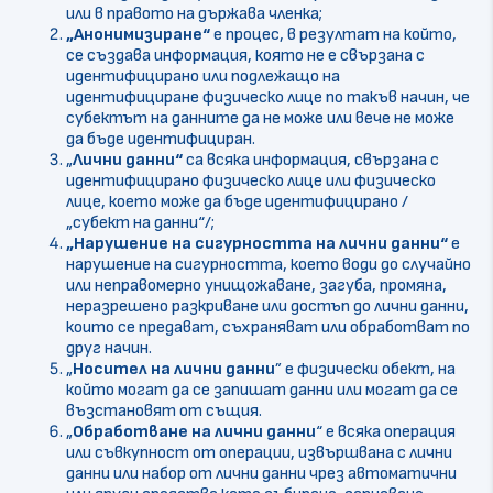
или в правото на държава членка;
„Анонимизиране“
е процес, в резултат на който,
се създава информация, която не е свързана с
идентифицирано или подлежащо на
идентифициране физическо лице по такъв начин, че
субектът на данните да не може или вече не може
да бъде идентифициран.
„
Лични данни“
са всяка информация, свързана с
идентифицирано физическо лице или физическо
лице, което може да бъде идентифицирано /
„субект на данни“/;
„Нарушение на сигурността на лични данни“
е
нарушение на сигурността, което води до случайно
или неправомерно унищожаване, загуба, промяна,
неразрешено разкриване или достъп до лични данни,
които се предават, съхраняват или обработват по
друг начин.
„
Носител на лични данни
” е физически обект, на
който могат да се запишат данни или могат да се
възстановят от същия.
„
Обработване
на лични данни
“ е всяка операция
или съвкупност от операции, извършвана с лични
данни или набор от лични данни чрез автоматични