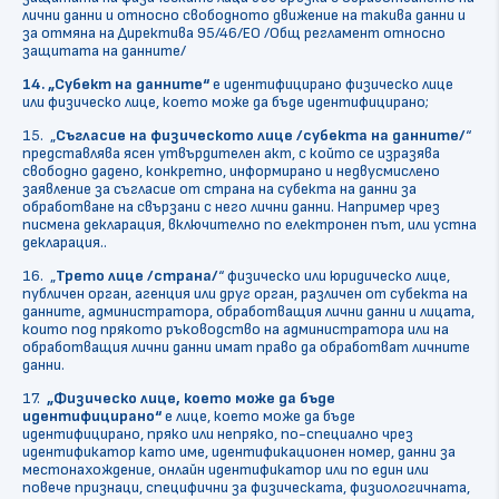
лични данни и относно свободното движение на такива данни и
за отмяна на Директива 95/46/EО /Общ регламент относно
защитата на данните/
14.
„Субект на данните“
е идентифицирано физическо лице
или физическо лице, което може да бъде идентифицирано;
15. „
Съгласие на физическото лице /субекта на данните/
“
представлява ясен утвърдителен акт, с който се изразява
свободно дадено, конкретно, информирано и недвусмислено
заявление за съгласие от страна на субекта на данни за
обработване на свързани с него лични данни. Например чрез
писмена декларация, включително по електронен път, или устна
декларация..
16. „
Трето
лице /страна/
“ физическо или юридическо лице,
публичен орган, агенция или друг орган, различен от субекта на
данните, администратора, обработващия лични данни и лицата,
които под прякото ръководство на администратора или на
обработващия лични данни имат право да обработват личните
данни.
17.
„Физическо лице, което може да бъде
идентифицирано“
е лице, което може да бъде
идентифицирано, пряко или непряко, по-специално чрез
идентификатор като име, идентификационен номер, данни за
местонахождение, онлайн идентификатор или по един или
повече признаци, специфични за физическата, физиологичната,