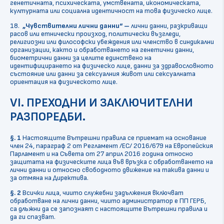
генетичната, психическата, умствената, икономическата,
културната или социална идентичност на това физическо лице.
18.
„Чувствителни лични данни“ –
лични данни, разкриващи
расов или етнически произход, политически възгледи,
религиозни или философски убеждения или членство в синдикални
организации, както и обработването на генетични данни,
биометрични данни за целите единствено на
идентифицирането на физическо лице, данни за здравословното
състояние или данни за сексуалния живот или сексуалната
ориентация на физическото лице.
VI. ПРЕХОДНИ И ЗАКЛЮЧИТЕЛНИ
РАЗПОРЕДБИ.
§. 1
Настоящите Вътрешни правила се приемат на основание
член 24, параграф 2 от Регламент /ЕС/ 2016/679 на Европейския
Парламент и на Съвета от 27 април 2016 година относно
защитата на физическите лица във връзка с обработването на
лични данни и относно свободното движение на такива данни и
за отмяна на Директива.
§. 2
Всички лица, чиито служебни задължения включват
обработване на лични данни, чиито администратор е ПП ГЕРБ,
са длъжни да се запознаят с настоящите Вътрешни правила и
да ги спазват.