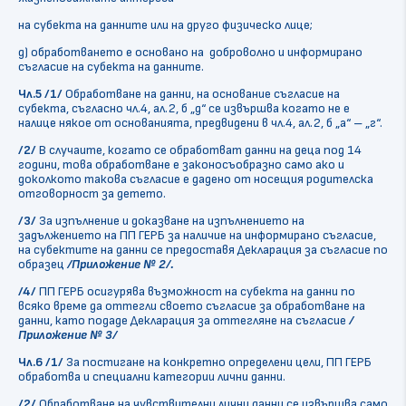
на субекта на данните или на друго физическо лице;
д) обработването е основано на доброволно и информирано
съгласие на субекта на данните.
Чл.5 /1/
Обработване на данни, на основание съгласие на
субекта, съгласно чл.4, ал.2, б „д“ се извършва когато не е
налице някое от основанията, предвидени в чл.4, ал.2, б „а“ – „г“.
/2/
В случаите, когато се обработват данни на деца под 14
години, това обработване е законосъобразно само ако и
доколкото такова съгласие е дадено от носещия родителска
отговорност за детето.
/3/
За изпълнение и доказване на изпълнението на
задължението на ПП ГЕРБ за наличие на информирано съгласие,
на субектите на данни се предоставя Декларация за съгласие по
образец
/Приложение № 2/.
/4/
ПП ГЕРБ осигурява възможност на субекта на данни по
всяко време да оттегли своето съгласие за обработване на
данни, като подаде Декларация за оттегляне на съгласие
/
Приложение № 3/
Чл.6 /1/
За постигане на конкретно определени цели, ПП ГЕРБ
обработва и специални категории лични данни.
/2/
Обработване на чувствителни лични данни се извършва само