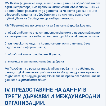
/2/
Всяко физическо лице, чийто лични данни се обработват от
администратора, има право на информация съгласно чл. 13 и чл.
14 от Общия регламент за защита на личните данни. ПП ГЕРБ
уведомява лицата за обработката на личните данни чрез
публикуване на Съобщения за поверителност.
/3/
Уведомяване по смисъл на ал.2 не се извършва, когато:
а) обработването е за статистически цели и предоставянето
на информацията е невъзможно или изисква прекомерни усилия;
б) физическото лице, за което се отнасят данните, вече
разполага с информацията;
в) обработката е предвидена в закон;
г) е налице изрична нормативна забрана.
/4/
Условията и реда за упражняване правата на субекта на
данни, с изключение на правото на жалба до надзорния орган се
съдържат Процедура за упражняване на права от субектите на
данните
/
Приложение №13
/.
IV. ПРЕДОСТАВЯНЕ НА ДАННИ В
ТРЕТИ ДЪРЖАВИ И МЕЖДУНАРОДНИ
ОРГАНИЗАЦИИ.