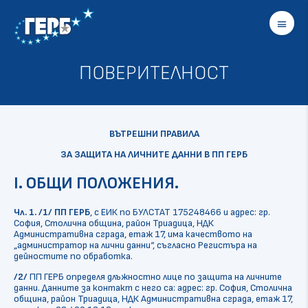
menu
ПОВЕРИТЕЛНОСТ
ВЪТРЕШНИ ПРАВИЛА
ЗА ЗАЩИТА НА ЛИЧНИТЕ ДАННИ В ПП ГЕРБ
I. ОБЩИ ПОЛОЖЕНИЯ.
Чл. 1.
/1/
ПП ГЕРБ
, с ЕИК по БУЛСТАТ 175248466 и адрес: гр.
София, Столична община, район Триадица, НДК
Административна сграда, етаж 17, има качеството на
„администратор на лични данни“, съгласно Регистъра на
дейностите по обработка.
/2/
ПП ГЕРБ определя длъжностно лице по защита на личните
данни. Данните за контакт с него са: адрес: гр. София, Столична
община, район Триадица, НДК Административна сграда, етаж 17,