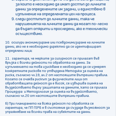
за които е неоходимо да имат достъп до личните
данни за определените им задачи, и единствено в
изпълнение на определената цел на процеса.
следи достъпът до личните данни, така че
нарушенията на личните данни да могат по-лесно
да бъдат открити и проследени, ако е технически
осъществимо.
10. осигури анонимизиране или псевдонимизиране на личните
данни, ако не е необходимо директно да се идентифицират
определени лица;
11. гарантира, че мерките за сигурност се прилагат във
връзка с всички дейности по обработка на данни. За
изпълнението на това изискване е необходимо да се измерят
конкретните рискове по утвърдена Методика за оценка на
риска, съгласно чл.19, ал.2 от настоящите Вътрешни правила.
Когато се очаква рискът за физическите лица от
обработващата дейност да е висок, се извършва оценка на
въздействието върху защитата на данните, като се прилага
Процедура и Методология за оценка на въздействието,
съгласно чл.20 от настоящите Вътрешни правила.
б) При планирането на всяка дейност по обработка се
гарантира, че ПП ГЕРБ е в състояние да създаде възможност за
упражняване на всички права на субектите на данни.