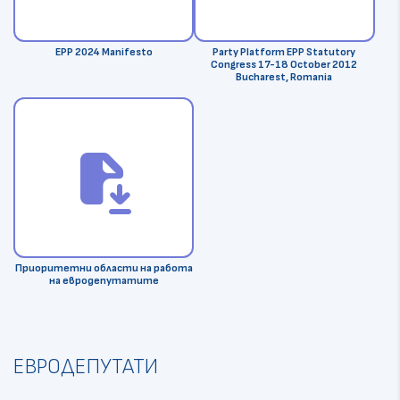
EPP 2024 Manifesto
Party Platform EPP Statutory
Congress 17-18 October 2012
Bucharest, Romania
file_save
Приоритетни области на работа
на евродепутатите
ЕВРОДЕПУТАТИ