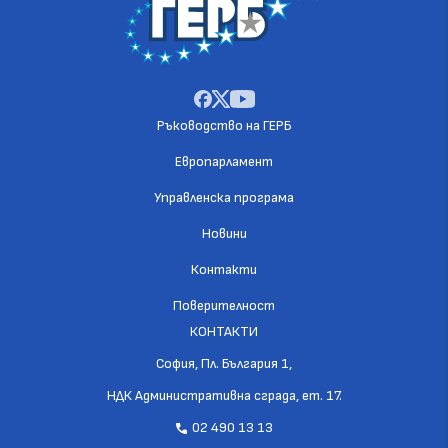
Ръководство на ГЕРБ
Европарламент
Управленска програма
Новини
Контакти
Поверителност
КОНТАКТИ
София, Пл. България 1,
НДК Административна сграда, ет. 17.
02 490 13 13
call