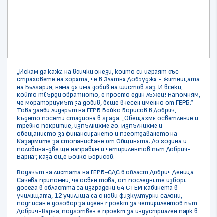
„Искам да кажа на всички онези, които си играят със
страховете на хората, че в Златна Добруджа - житницата
на България, няма да има добив на шистов газ. И всеки,
който твърди обратното, е просто един лъжец! Напомням,
че мораториумът за добив, беше внесен именно от ГЕРБ.“
Това заяви лидерът на ГЕРБ Бойко Борисов в Добрич,
където посети стадиона в града. „Обещахме осветление и
тревно покритие, изпълнихме го. Изпълнихме и
обещанието за финансирането и преотдаването на
Казармите за стопанисване от Общината. До година и
половина-две ще направим и четирилентов път Добрич-
Варна“, каза още Бойко Борисов.
Водачът на листата на ГЕРБ-СДС в област Добрич Деница
Сачева припомни, че освен това, от последните избори
досега в областта са изградени 64 СТЕМ кабинета в
училищата, 12 училища са с нови физкултурни салони,
подписан е договор за идеен проект за четирилентов път
Добрич-Варна, подготвен е проект за индустриален парк в