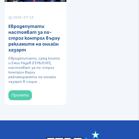
2026-07-13
schedule
Евродепутати
настояват за по-
строг контрол върху
рекламите на онлайн
хазарт
Евродепутати, сред които
и Емил Радев (ГЕРБ/ЕНП),
настояват за по-строг
контрол върху
рекламирането на онлайн
хазарт в социа ...
Прочети