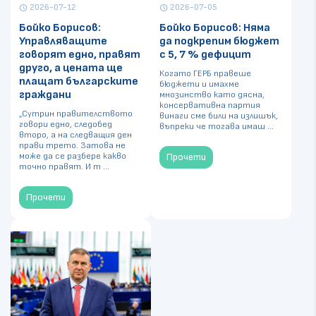
2026-07-12
2026-07-05
schedule
schedule
Бойко Борисов:
Бойко Борисов: Няма
Управляващите
да подкрепим бюджет
говорят едно, правят
с 5, 7 % дефицит
друго, а цената ще
Когато ГЕРБ правеше
плащат българските
бюджети и имахме
граждани
мнозинство като дясна,
консервативна партия
„Сутрин правителството
винаги сме били на излишък,
говори едно, следобед
въпреки че тогава имаш ...
второ, а на следващия ден
прави трето. Затова не
може да се разбере какво
Прочети
точно правят. И т ...
Прочети