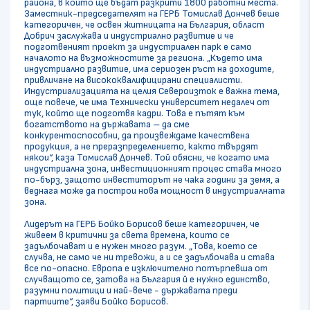
района, в който ще бъдат разкрити 1800 работни места.
Заместник-председателят на ГЕРБ Томислав Дончев беше
категоричен, че освен житницата на България, област
Добрич заслужава и индустриално развитие и че
подготвеният проект за индустриален парк е само
началото на възможностите за региона. „Където има
индустриално развитие, има сериозен ръст на доходите,
привличане на висококвалифицирани специалисти.
Индустриализацията на целия Североизток е важна тема,
още повече, че има Технически университет недалеч от
тук, който ще подготвя кадри. Това е пътят към
богатството на държавата – да сме
конкурентоспособни, да произвеждаме качествена
продукция, а не преразпределението, както твърдят
някои“, каза Томислав Дончев. Той обясни, че когато има
индустриална зона, инвестиционният процес става много
по-бърз, защото инвеститорът не чака години за земя, а
веднага може да построи нова мощност в индустриалната
зона.
Лидерът на ГЕРБ Бойко Борисов беше категоричен, че
живеем в критични за света времена, които се
задълбочават и е нужен много разум. „Това, което се
случва, не само че ни тревожи, а и се задълбочава и става
все по-опасно. Европа е изключително потърпевша от
случващото се, затова на България й е нужно единство,
разумни политици и най-вече - държавата преди
партиите“, заяви Бойко Борисов.