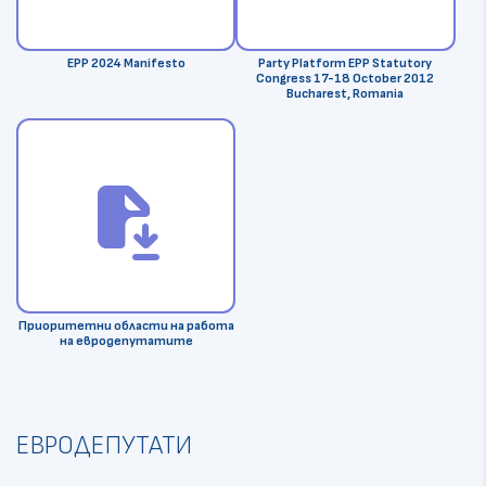
EPP 2024 Manifesto
Party Platform EPP Statutory
Congress 17-18 October 2012
Bucharest, Romania
file_save
Приоритетни области на работа
на евродепутатите
ЕВРОДЕПУТАТИ