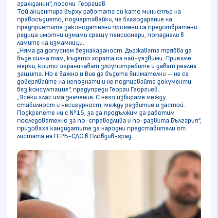
гражданин“, посочи Георгиев.
Той акцентира върху работата си като министър на
правосъдието, подчертавайки, че благодарение на
предприетите законодателни промени са предотвратени
редица имотни измами срещу пенсионери, попаднали в
ламите на измамници.
„Няма да допуснем безнаказаност. Държавата трябва да
бъде силна там, където хората са най-уязвими. Приехме
мерки, които ограничават злоупотребите и дават реална
защита. Но е важно и Вие да бъдете внимателни – не се
доверявайте на непознати и не подписвайте документи
без консултация“, предупреди Георги Георгиев.
„Всеки глас има значение. С него избираме между
стабилност и несигурност, между развитие и застой.
Подкрепете ни с №15, за да продължим да работим
последователно за по-справедлива и по-развита България“,
призоваха кандидатите за народни представители от
листата на ГЕРБ-СДС в Пловдив-град.