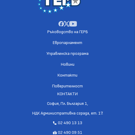
Ръководство на ГЕРБ
Европарламент
Управленска програма
Новини
Контакти
Поверителност
КОНТАКТИ
София, Пл. България 1,
НДК Административна сграда, ет. 17.
02 490 13 13
call
02 490 09 51
fax