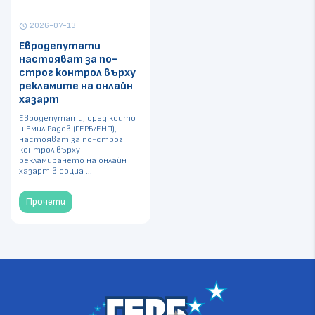
2026-07-13
schedule
Евродепутати
настояват за по-
строг контрол върху
рекламите на онлайн
хазарт
Евродепутати, сред които
и Емил Радев (ГЕРБ/ЕНП),
настояват за по-строг
контрол върху
рекламирането на онлайн
хазарт в социа ...
Прочети