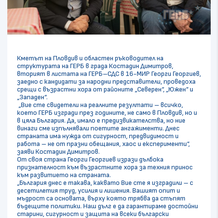
Кметът на Пловдив и областен ръководител на
структурата на ГЕРБ в града Костадин Димитров,
вторият в листата на ГЕРБ–СДС в 16-МИР Георги Георгиев,
заедно с кандидати за народни представители, проведоха
срещи с възрастни хора от районите „Северен“, „Южен“ и
„Западен“.
„Вие сте свидетели на реалните резултати – всичко,
което ГЕРБ изгради през годините, не само в Пловдив, но и
в цяла България. Да, имало е предизвикателства, но ние
винаги сме изпълнявали поетите ангажименти. Днес
страната има нужда от сигурност, предвидимост и
работа – не от празни обещания, хаос и експерименти“,
заяви Костадин Димитров.
От своя страна Георги Георгиев изрази дълбока
признателност към възрастните хора за техния принос
към развитието на страната.
„България днес е такава, каквато Вие сте я изградили – с
десетилетия труд, усилия и лишения. Вашият опит и
мъдрост са основата, върху която трябва да стъпят
бъдещите политики. Наш дълг е да гарантираме достойни
старини, сигурност и защита на всеки български