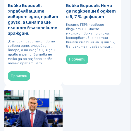
Бойко Борисов:
Бойко Борисов: Няма
Управляващите
да подкрепим бюджет
говорят едно, правят
с 5, 7 % дефицит
друго, а цената ще
Когато ГЕРБ правеше
плащат българските
бюджети и имахме
граждани
мнозинство като дясна,
консервативна партия
„Сутрин правителството
винаги сме били на излишък,
говори едно, следобед
въпреки че тогава имаш ...
второ, а на следващия ден
прави трето. Затова не
може да се разбере какво
Прочети
точно правят. И т ...
Прочети