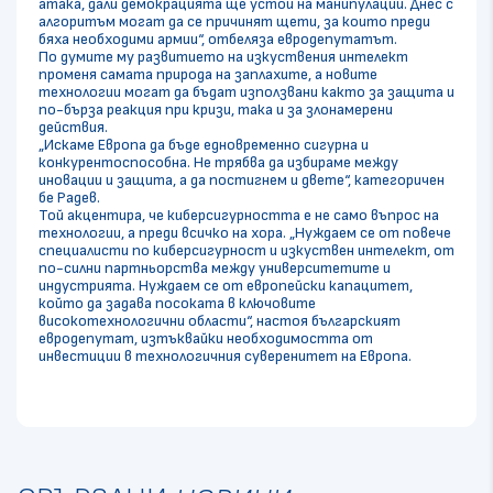
атака, дали демокрацията ще устои на манипулации. Днес с
алгоритъм могат да се причинят щети, за които преди
бяха необходими армии“, отбеляза евродепутатът.
По думите му развитието на изкуствения интелект
променя самата природа на заплахите, а новите
технологии могат да бъдат използвани както за защита и
по-бърза реакция при кризи, така и за злонамерени
действия.
„Искаме Европа да бъде едновременно сигурна и
конкурентоспособна. Не трябва да избираме между
иновации и защита, а да постигнем и двете“, категоричен
бе Радев.
Той акцентира, че киберсигурността е не само въпрос на
технологии, а преди всичко на хора. „Нуждаем се от повече
специалисти по киберсигурност и изкуствен интелект, от
по-силни партньорства между университетите и
индустрията. Нуждаем се от европейски капацитет,
който да задава посоката в ключовите
високотехнологични области“, настоя българският
евродепутат, изтъквайки необходимостта от
инвестиции в технологичния суверенитет на Европа.