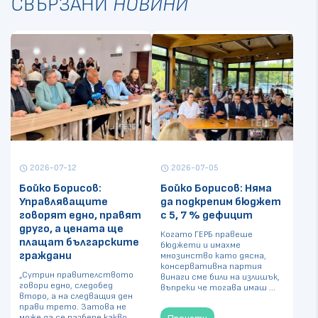
СВЪРЗАНИ
НОВИНИ
2026-07-12
2026-07-05
schedule
schedule
Бойко Борисов:
Бойко Борисов: Няма
Управляващите
да подкрепим бюджет
говорят едно, правят
с 5, 7 % дефицит
друго, а цената ще
Когато ГЕРБ правеше
плащат българските
бюджети и имахме
граждани
мнозинство като дясна,
консервативна партия
„Сутрин правителството
винаги сме били на излишък,
говори едно, следобед
въпреки че тогава имаш ...
второ, а на следващия ден
прави трето. Затова не
може да се разбере какво