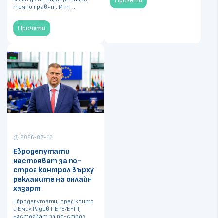
Прочети
точно правят. И т ...
Прочети
2026-07-13
schedule
Евродепутати
настояват за по-
строг контрол върху
рекламите на онлайн
хазарт
Евродепутати, сред които
и Емил Радев (ГЕРБ/ЕНП),
настояват за по-строг