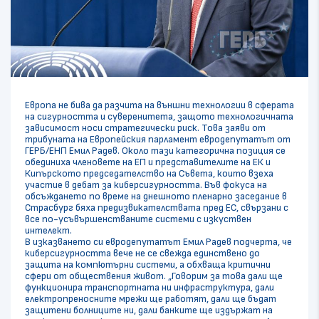
Европа не бива да разчита на външни технологии в сферата
на сигурността и суверенитета, защото технологичната
зависимост носи стратегически риск. Това заяви от
трибуната на Европейския парламент евродепутатът от
ГЕРБ/ЕНП Емил Радев. Около тази категорична позиция се
обединиха членовете на ЕП и представителите на ЕК и
Кипърското председателство на Съвета, които взеха
участие в дебат за киберсигурността. Във фокуса на
обсъждането по време на днешното пленарно заседание в
Страсбург бяха предизвикателствата пред ЕС, свързани с
все по-усъвършенстваните системи с изкуствен
интелект.
В изказването си евродепутатът Емил Радев подчерта, че
киберсигурността вече не се свежда единствено до
защита на компютърни системи, а обхваща критични
сфери от обществения живот. „Говорим за това дали ще
функционира транспортната ни инфраструктура, дали
електропреносните мрежи ще работят, дали ще бъдат
защитени болниците ни, дали банките ще издържат на