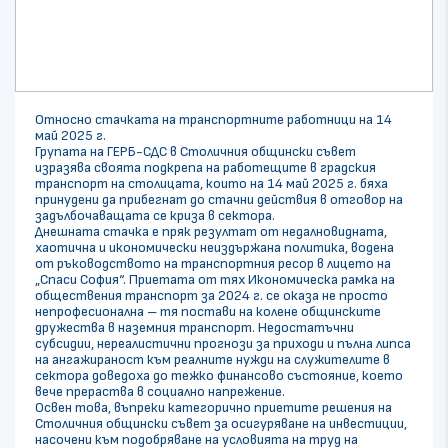
Относно стачката на транспортните работници на 14
май 2025 г.
Групата на ГЕРБ-СДС в Столичния общински съвет
изразява своята подкрепа на работещите в градския
транспорт на столицата, които на 14 май 2025 г. бяха
принудени да прибегнат до стачни действия в отговор на
задълбочаващата се криза в сектора.
Днешната стачка е пряк резултат от недалновидната,
хаотична и икономически неиздържана политика, водена
от ръководството на транспортния ресор в лицето на
„Спаси София“. Приетата от тях Икономическа рамка на
обществения транспорт за 2024 г. се оказа не просто
непрофесионална – тя постави на колене общинските
дружества в наземния транспорт. Недостатъчни
субсидии, нереалистични прогнози за приходи и пълна липса
на ангажираност към реалните нужди на служителите в
сектора доведоха до тежко финансово състояние, което
вече прераства в социално напрежение.
Освен това, въпреки категорично приетите решения на
Столичния общински съвет за осигуряване на инвестиции,
насочени към подобряване на условията на труд на