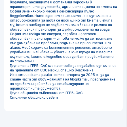
водачите, техниците и останалия персонал в
транспортните дружества, администрацията на кмета на
София вече няколко месеца демонстрира пълно
бездействие. Нито едно от решенията не е изпълнено, а
отговорността за това се носи лично от кмета и екипа
му, които очевидно не разбират колко важна е ролята на
обществения транспорт за функционирането на града.
София има нужда от сигурен, редовен и достоен
обществен транспорт – и това не може да се постигне
със замазване на проблеми, подмяна на приоритети и PR
акции. Необходими са компетентни решения, отговорно
управление и най-вече – уважение към труда на хилядите
служители, които ежедневно осигуряват придвижването
на столичани.
Групата на ГЕРБ-СДС ще настоява за незабавно изпълнение
на приетите от СОС мерки, спешно внасяне на
Икономическата рамка на транспорта за 2025 г., за да
стане част от обсъжданията на бюджета и предприемане
на адекватни действия за стабилизиране на
транспортните дружества.
Група общински съветници от ГЕРБ-СДС
Столичен общински съвет