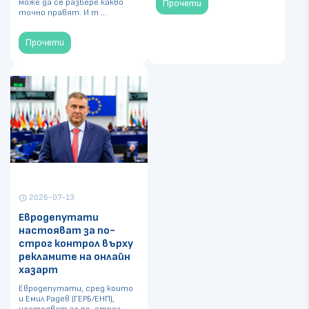
може да се разбере какво
Прочети
точно правят. И т ...
Прочети
2026-07-13
schedule
Евродепутати
настояват за по-
строг контрол върху
рекламите на онлайн
хазарт
Евродепутати, сред които
и Емил Радев (ГЕРБ/ЕНП),