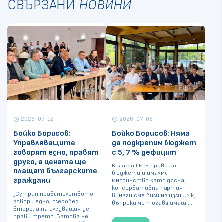
СВЪРЗАНИ
НОВИНИ
2026-07-12
2026-07-05
schedule
schedule
Бойко Борисов:
Бойко Борисов: Няма
Управляващите
да подкрепим бюджет
говорят едно, правят
с 5, 7 % дефицит
друго, а цената ще
Когато ГЕРБ правеше
плащат българските
бюджети и имахме
граждани
мнозинство като дясна,
консервативна партия
„Сутрин правителството
винаги сме били на излишък,
говори едно, следобед
въпреки че тогава имаш ...
второ, а на следващия ден
прави трето. Затова не