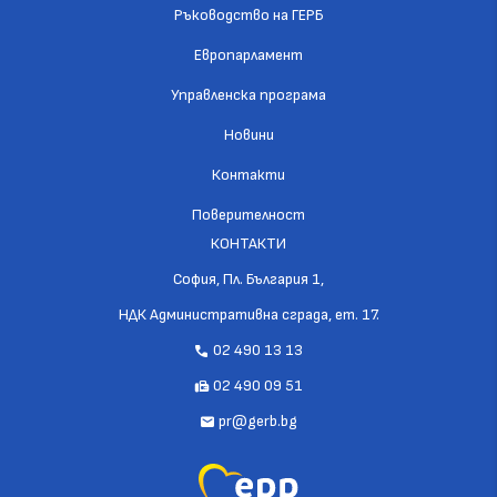
Ръководство на ГЕРБ
Европарламент
Управленска програма
Новини
Контакти
Поверителност
КОНТАКТИ
София, Пл. България 1,
НДК Административна сграда, ет. 17.
02 490 13 13
call
02 490 09 51
fax
pr@gerb.bg
mail