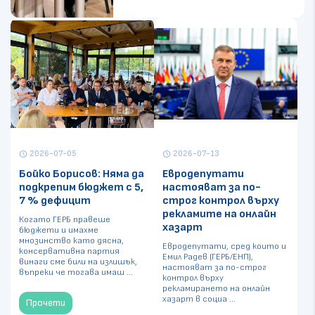
2026-07-05
2026-07-13
schedule
schedule
Бойко Борисов: Няма да
Евродепутати
подкрепим бюджет с 5,
настояват за по-
7 % дефицит
строг контрол върху
рекламите на онлайн
Когато ГЕРБ правеше
хазарт
бюджети и имахме
мнозинство като дясна,
Евродепутати, сред които и
консервативна партия
Емил Радев (ГЕРБ/ЕНП),
винаги сме били на излишък,
настояват за по-строг
въпреки че тогава имаш ...
контрол върху
рекламирането на онлайн
хазарт в социа ...
Прочети