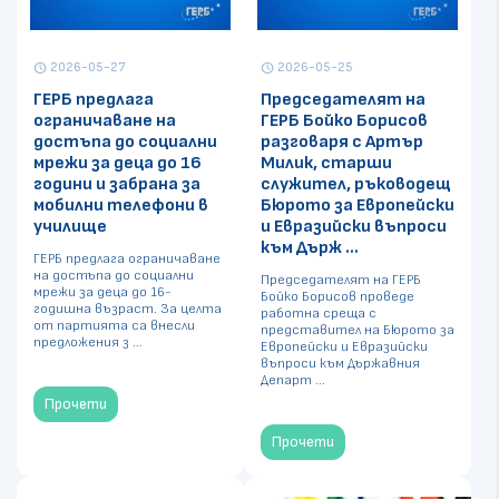
2026-05-27
2026-05-25
schedule
schedule
ГЕРБ предлага
Председателят на
ограничаване на
ГЕРБ Бойко Борисов
достъпа до социални
разговаря с Артър
мрежи за деца до 16
Милик, старши
години и забрана за
служител, ръководещ
мобилни телефони в
Бюрото за Европейски
училище
и Евразийски въпроси
към Държ ...
ГЕРБ предлага ограничаване
на достъпа до социални
Председателят на ГЕРБ
мрежи за деца до 16-
Бойко Борисов проведе
годишна възраст. За целта
работна среща с
от партията са внесли
представител на Бюрото за
предложения з ...
Европейски и Евразийски
въпроси към Държавния
Департ ...
Прочети
Прочети