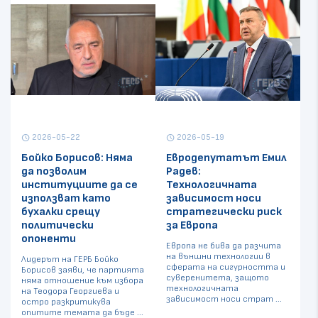
2026-05-22
2026-05-19
schedule
schedule
Бойко Борисов: Няма
Евродепутатът Емил
да позволим
Радев:
институциите да се
Технологичната
използват като
зависимост носи
бухалки срещу
стратегически риск
политически
за Европа
опоненти
Европа не бива да разчита
на външни технологии в
Лидерът на ГЕРБ Бойко
сферата на сигурността и
Борисов заяви, че партията
суверенитета, защото
няма отношение към избора
технологичната
на Теодора Георгиева и
зависимост носи страт ...
остро разкритикува
опитите темата да бъде ...