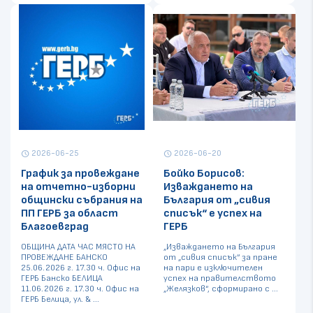
2026-06-25
2026-06-20
schedule
schedule
График за провеждане
Бойко Борисов:
на отчетно-изборни
Изваждането на
общински събрания на
България от „сивия
ПП ГЕРБ за област
списък“ е успех на
Благоевград
ГЕРБ
ОБЩИНА ДАТА ЧАС МЯСТО НА
„Изваждането на България
ПРОВЕЖДАНЕ БАНСКО
от „сивия списък“ за пране
25.06.2026 г. 17.30 ч. Офис на
на пари е изключителен
ГЕРБ Банско БЕЛИЦА
успех на правителството
11.06.2026 г. 17.30 ч. Офис на
„Желязков“, сформирано с ...
ГЕРБ Белица, ул. & ...