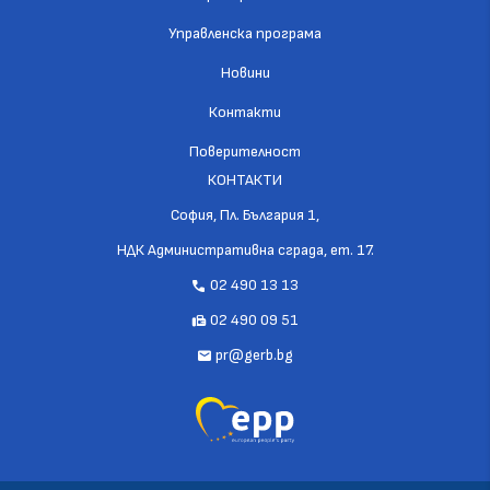
Управленска програма
Новини
Контакти
Поверителност
КОНТАКТИ
София, Пл. България 1,
НДК Административна сграда, ет. 17.
02 490 13 13
call
02 490 09 51
fax
pr@gerb.bg
mail