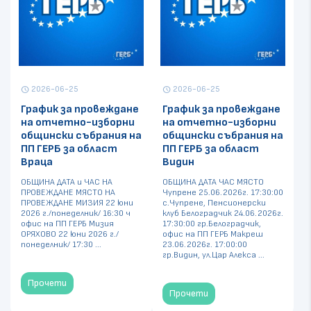
2026-06-25
2026-06-25
schedule
schedule
График за провеждане
График за провеждане
на отчетно-изборни
на отчетно-изборни
общински събрания на
общински събрания на
ПП ГЕРБ за област
ПП ГЕРБ за област
Враца
Видин
ОБЩИНА ДАТА и ЧАС НА
ОБЩИНА ДАТА ЧАС МЯСТО
ПРОВЕЖДАНЕ МЯСТО НА
Чупрене 25.06.2026г. 17:30:00
ПРОВЕЖДАНЕ МИЗИЯ 22 юни
с.Чупрене, Пенсионерски
2026 г./понеделник/ 16:30 ч
клуб Белоградчик 24.06.2026г.
офис на ПП ГЕРБ Мизия
17:30:00 гр.Белоградчик,
ОРЯХОВО 22 юни 2026 г./
офис на ПП ГЕРБ Макреш
понеделник/ 17:30 ...
23.06.2026г. 17:00:00
гр.Видин, ул.Цар Алекса ...
Прочети
Прочети