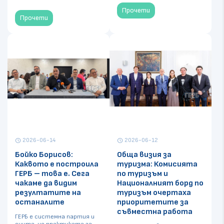
Прочети
Прочети
2026-06-14
2026-06-12
schedule
schedule
Бойко Борисов:
Обща визия за
Каквото е построила
туризма: Комисията
ГЕРБ – това е. Сега
по туризъм и
чакаме да видим
Националният борд по
резултатите на
туризъм очертаха
останалите
приоритетите за
съвместна работа
ГЕРБ е системна партия и