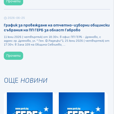
Прочети
2026-06-25
schedule
График за провеждане на отчетно-изборни общински
събрания на ПП ГЕРБ за област Габрово
11 юни 2026 ( четвъртък) от 18:30ч. в офис ПП ГЕРБ - Дряново, с
адрес гр. Дряново, ул. " Ген. Ф.Радецки"1; 25 юни 2026 ( четвъртък) от
17:30ч. в Зала 109 на Община Севлиево, ...
Прочети
ОЩЕ
НОВИНИ