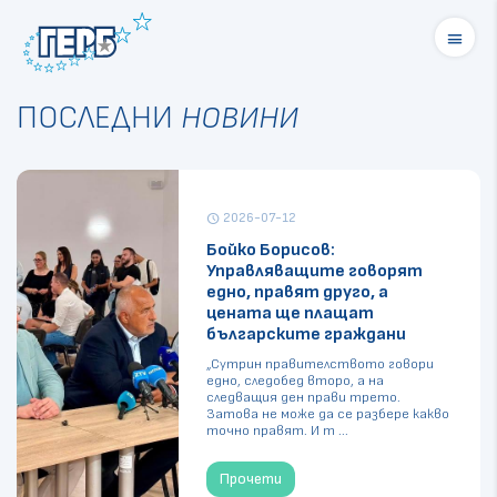
menu
ПОСЛЕДНИ
НОВИНИ
2026-07-12
schedule
Бойко Борисов:
Управляващите говорят
едно, правят друго, а
цената ще плащат
българските граждани
„Сутрин правителството говори
едно, следобед второ, а на
следващия ден прави трето.
Затова не може да се разбере какво
точно правят. И т ...
Прочети