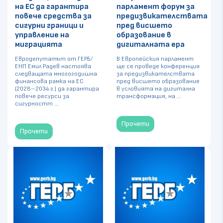
на ЕС да гарантира
парламент форум за
повече средства за
предизвикателствата
сигурни граници и
пред висшето
управление на
образование в
миграцията
дигиталната ера
Евродепутатът от ГЕРБ/
В Европейския парламент
ЕНП Емил Радев настоява
ще се проведе конференция
следващата многогодишна
за предизвикателствата
финансова рамка на ЕС
пред висшето образование
(2028–2034 г.) да гарантира
в условията на дигитална
повече ресурси за
трансформация, на ...
сигурностт ...
Прочети
Прочети