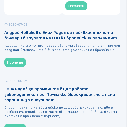
Прочети
2026-07-09
schedule
Андрей Новаков и Емил Радев са най-влиятелните
българи в групата на ЕНП в Европейския парламент
Класацията „EU MATRIX“ нареди двамата евродепутати от ГЕРБ/ЕНП
сред най-влиятелните в българската делегация на Европейския ...
Прочети
2026-06-24
schedule
Емил Радев за промените в цифровото
законодателство: По-малко бюрокрация, но с ясни
гаранции за сигурност
Опростяването на европейското цифрово законодателство е
необходима стъпка за по-малко бюрокрация, но не бива да бъде за
сметка на правната сигурност, ...