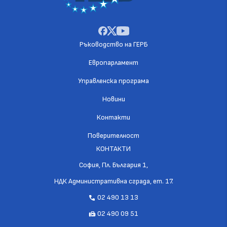
Ръководство на ГЕРБ
Европарламент
Управленска програма
Новини
Контакти
Поверителност
КОНТАКТИ
София, Пл. България 1,
НДК Административна сграда, ет. 17.
02 490 13 13
call
02 490 09 51
fax