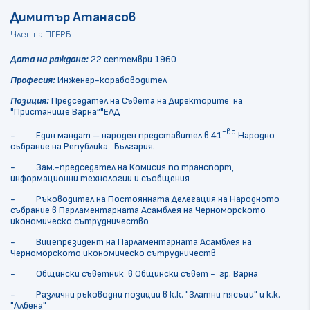
Димитър Атанасов
Член на ПГЕРБ
Дата на раждане:
22 септември 1960
Професия:
Инженер-корабоводител
Позиция:
Председател на Съвета на Директорите на
"Пристанище Варна”"ЕАД
-во
- Един мандат – народен представител в 41
Народно
събрание на Република България.
- Зам.-председател на Комисия по транспорт,
информационни технологии и съобщения
- Ръководител на Постоянната Делегация на Народното
събрание в Парламентарната Асамблея на Черноморското
икономическо сътрудничество
- Вицепрезидент на Парламентарната Асамблея на
Черноморското икономическо сътрудничеств
- Общински съветник в Общински съвет - гр. Варна
- Различни ръководни позиции в к.к. "Златни пясъци" и к.к.
"Албена"