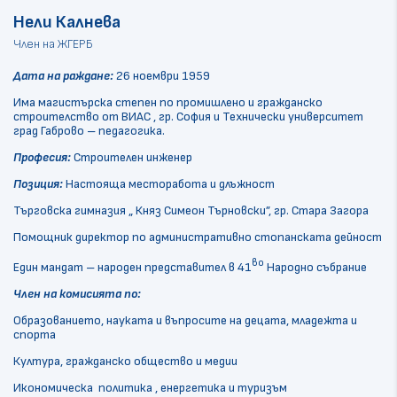
Нели Калнева
Член на ЖГЕРБ
Дата на раждане:
26 ноември 1959
Има магистърска степен по промишлено и гражданско
строителство от ВИАС , гр. София и Технически университет
град Габрово – педагогика.
Професия:
Строителен инженер
Позиция:
Настояща месторабота и длъжност
Търговска гимназия „ Княз Симеон Търновски”, гр. Стара Загора
Помощник директор по административно стопанската дейност
во
Един мандат – народен представител в 41
Народно събрание
Член на комисията по:
Образованието, науката и въпросите на децата, младежта и
спорта
Култура, гражданско общество и медии
Икономическа политика , енергетика и туризъм