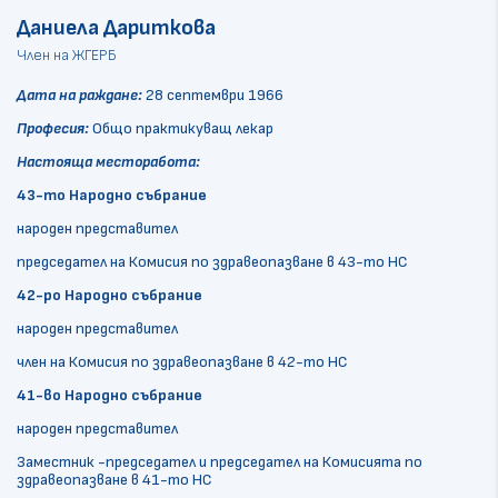
Даниела Дариткова
Член на ЖГЕРБ
Дата на раждане:
28 септември 1966
Професия:
Общо практикуващ лекар
Настояща месторабота:
43-то Народно събрание
народен представител
председател на Комисия по здравеопазване в 43-то НС
42-ро Народно събрание
народен представител
член на Комисия по здравеопазване в 42-то НС
41-во Народно събрание
народен представител
Заместник -председател и председател на Комисията по
здравеопазване в 41-то НС