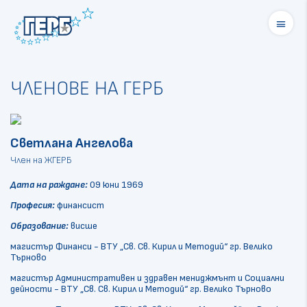
menu
ЧЛЕНОВЕ НА ГЕРБ
Светлана Ангелова
Член на ЖГЕРБ
Дата на раждане:
09 юни 1969
Професия:
финансист
Образование:
висше
магистър Финанси - ВТУ „Св. Св. Кирил и Методий“ гр. Велико
Търново
магистър Административен и здравен мениджмънт и Социални
дейности - ВТУ „Св. Св. Кирил и Методий“ гр. Велико Търново