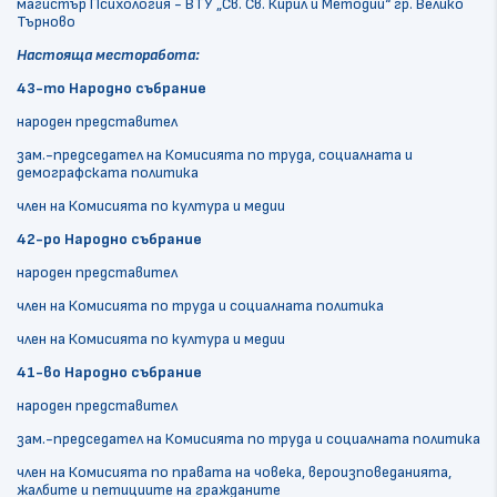
магистър Психология - ВТУ „Св. Св. Кирил и Методий“ гр. Велико
Търново
Настояща месторабота:
43-то Народно събрание
народен представител
зам.-председател на Комисията по труда, социалната и
демографската политика
член на Комисията по култура и медии
42-ро Народно събрание
народен представител
член на Комисията по труда и социалната политика
член на Комисията по култура и медии
41-во Народно събрание
народен представител
зам.-председател на Комисията по труда и социалната политика
член на Комисията по правата на човека, вероизповеданията,
жалбите и петициите на гражданите