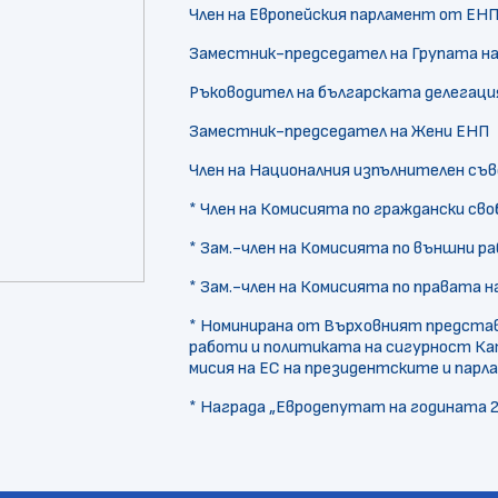
Член на Европейския парламент от ЕНП
Заместник-председател на Групата н
Ръководител на българската делегаци
Заместник-председател на Жени ЕНП
Член на Националния изпълнителен съ
* Член на Комисията по граждански сво
* Зам.-член на Комисията по външни ра
* Зам.-член на Комисията по правата 
* Номинирана от Върховният представ
работи и политиката на сигурност К
мисия на ЕС на президентските и парла
* Награда „Евродепутат на годината 