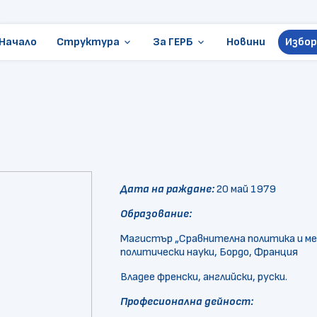
Начало
Структура
За ГЕРБ
Новини
Избор
keyboard_arrow_down
keyboard_arrow_down
Ръководство
Стани член
Местни избори
Становища и позиции
ГЕРБ в Европарламента
Контакти
Организации
Дата на раждане:
20 май 1979
Президентски избори
Образование:
Документи
Магистър „Сравнителна политика и ме
политически науки, Бордо, Франция
Владее френски, английски, руски.
Професионална дейност: