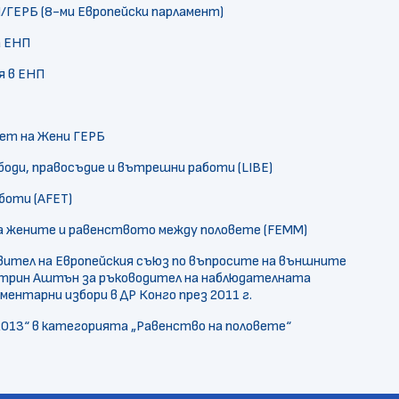
/ГЕРБ (8-ми Европейски парламент)
а ЕНП
я в ЕНП
вет на Жени ГЕРБ
боди, правосъдие и вътрешни работи (LIBE)
боти (AFET)
на жените и равенството между половете (FEMM)
ител на Европейския съюз по въпросите на външните
атрин Аштън за ръководител на наблюдателната
ментарни избори в ДР Конго през 2011 г.
2013“ в категорията „Равенство на половете“