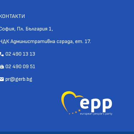
КОНТАКТИ
София, Пл. България 1,
НДК Административна сграда, ет. 17.
02 490 13 13
call
02 490 09 51
fax
pr@gerb.bg
mail