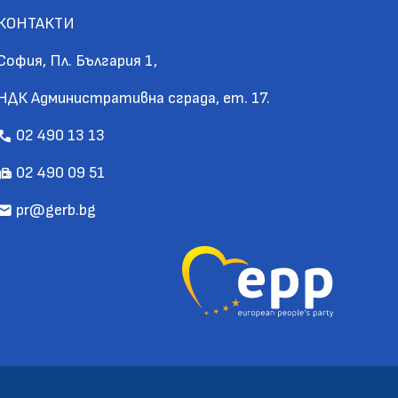
КОНТАКТИ
София, Пл. България 1,
НДК Административна сграда, ет. 17.
02 490 13 13
call
02 490 09 51
fax
pr@gerb.bg
mail