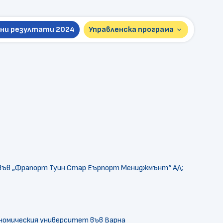
ни резултати 2024
Управленска програма
keyboard_arrow_down
Презентация 2026
Пълна версия 2024
 във „Фрапорт Туин Стар Еърпорт Мениджмънт“ АД;
ономическия университет във Варна