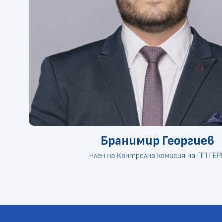
Бранимир Георгиев
Член на Контролна комисия на ПП ГЕР