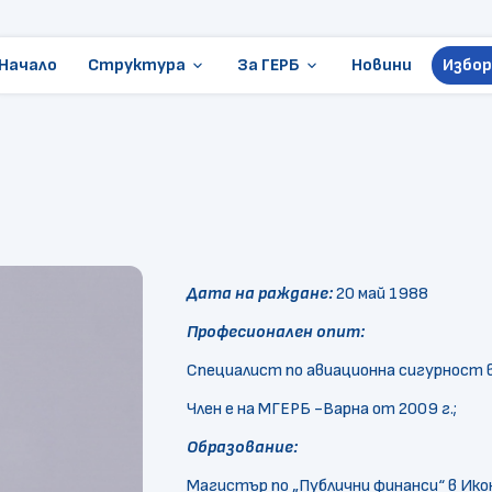
Начало
Структура
За ГЕРБ
Новини
Избор
keyboard_arrow_down
keyboard_arrow_down
Ръководство
Стани член
Местни избори
Становища и позиции
ГЕРБ в Европарламента
Контакти
Организации
Дата на раждане:
20 май 1988
Президентски избори
Професионален опит:
Документи
Специалист по авиационна сигурност
Член е на МГЕРБ -Варна от 2009 г.;
Образование:
Магистър по „Публични финанси“ в Ик