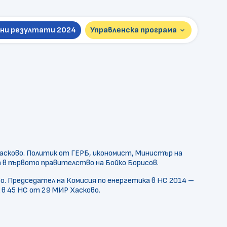
ни резултати 2024
Управленска програма
keyboard_arrow_down
Презентация 2026
Пълна версия 2024
в Хасково. Политик от ГЕРБ, икономист, Министър на
 в първото правителство на Бойко Борисов.
во. Председател на Комисия по енергетика в НС 2014 –
 в 45 НС от 29 МИР Хасково.