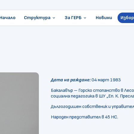
Начало
Структура
За ГЕРБ
Новини
Избор
keyboard_arrow_down
keyboard_arrow_down
Ръководство
Стани член
Местни избори
Становища и позиции
ГЕРБ в Европарламента
Контакти
Организации
Дата на раждане:
04 март 1983
Президентски избори
Бакалавър – Горско стопанство в Лес
социална педагогика в ШУ „Еп. К. Пресла
Документи
Дългогодишен собственик и управител 
Народен представител в 45 НС.