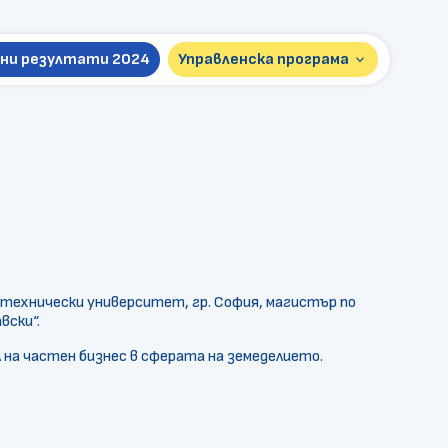
ни резултати 2024
Управленска програма
keyboard_arrow_down
Презентация 2026
Пълна версия 2024
отехнически университет, гр. София, магистър по
вски“.
на частен бизнес в сферата на земеделието.