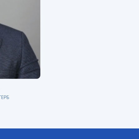
в
ГЕРБ