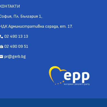
КОНТАКТИ
София, Пл. България 1,
НДК Административна сграда, ет. 17.
02 490 13 13
call
02 490 09 51
fax
pr@gerb.bg
mail