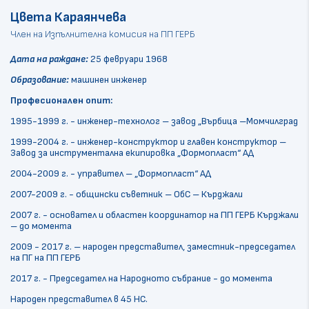
Цвета Караянчева
Член на Изпълнителна комисия на ПП ГЕРБ
Дата на раждане:
25 февруари 1968
Образование:
машинен инженер
Професионален опит:
1995-1999 г. - инженер-технолог – завод „Върбица –Момчилград
1999-2004 г. - инженер-конструктор и главен конструктор –
Завод за инструментална екипировка „Формопласт“ АД
2004-2009 г. - управител – „Формопласт“ АД
2007-2009 г. - общински съветник – ОбС – Кърджали
2007 г. - основател и областен координатор на ПП ГЕРБ Кърджали
– до момента
2009 - 2017 г. – народен представител, заместник-председател
на ПГ на ПП ГЕРБ
2017 г. - Председател на Народното събрание - до момента
Народен представител в 45 НС.