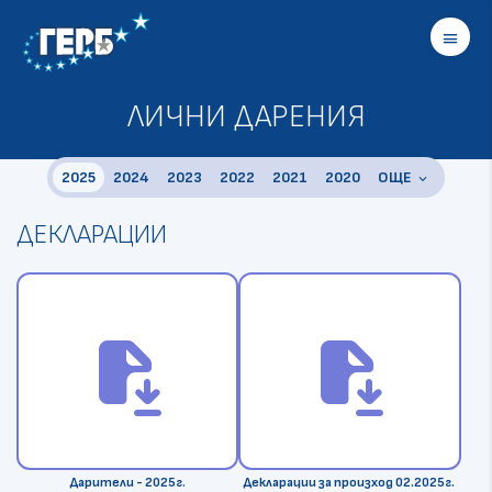
menu
ЛИЧНИ ДАРЕНИЯ
2025
2024
2023
2022
2021
2020
OЩЕ
keyboard_arrow_down
2019
ДЕКЛАРАЦИИ
2018
2017
2016
2015
2014
file_save
file_save
Дарители - 2025г.
Декларации за произход 02.2025г.