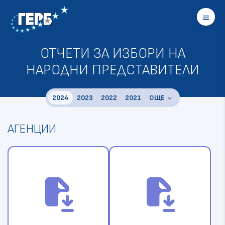
menu
ОТЧЕТИ ЗА ИЗБОРИ НА
НАРОДНИ ПРЕДСТАВИТЕЛИ
2024
2023
2022
2021
OЩЕ
keyboard_arrow_down
2020
2019
АГЕНЦИИ
2018
2017
2016
2015
file_save
file_save
2014