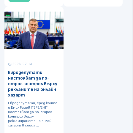
2026-07-13
schedule
Евродепутати
настояват за по-
строг контрол върху
рекламите на онлайн
хазарт
Евродепутати, сред които
и Емил Радев (ГЕРБ/ЕНП),
настояват за по-строг
контрол върху
рекламирането на онлайн
хазарт в социа ...