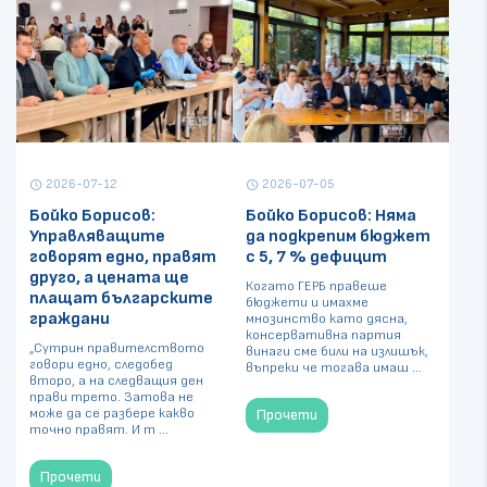
2026-07-12
2026-07-05
schedule
schedule
Бойко Борисов:
Бойко Борисов: Няма
Управляващите
да подкрепим бюджет
говорят едно, правят
с 5, 7 % дефицит
друго, а цената ще
Когато ГЕРБ правеше
плащат българските
бюджети и имахме
граждани
мнозинство като дясна,
консервативна партия
„Сутрин правителството
винаги сме били на излишък,
говори едно, следобед
въпреки че тогава имаш ...
второ, а на следващия ден
прави трето. Затова не
може да се разбере какво
Прочети
точно правят. И т ...
Прочети