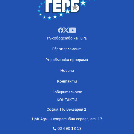
Ръководство на ГЕРБ
Европарламент
Управленска програма
Новини
Контакти
Поверителност
КОНТАКТИ
София, Пл. България 1,
НДК Административна сграда, ет. 17.
02 490 13 13
call