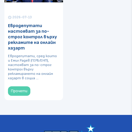
2026-07-13
schedule
Евродепутати
настояват за по-
строг контрол върху
рекламите на онлайн
хазарт
Евродепутати, сред които
и Емил Радев (ГЕРБ/ЕНП),
настояват за по-строг
контрол върху
рекламирането на онлайн
хазарт в социа ...
Прочети