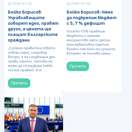
2026-07-12
2026-07-05
schedule
schedule
Бойко Борисов:
Бойко Борисов: Няма
Управляващите
да подкрепим бюджет
говорят едно, правят
с 5, 7 % дефицит
друго, а цената ще
Когато ГЕРБ правеше
плащат българските
бюджети и имахме
граждани
мнозинство като дясна,
консервативна партия
„Сутрин правителството
винаги сме били на излишък,
говори едно, следобед
въпреки че тогава имаш ...
второ, а на следващия ден
прави трето. Затова не
може да се разбере какво
Прочети
точно правят. И т ...
Прочети