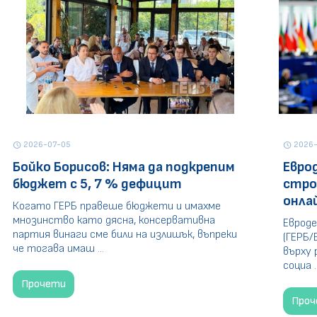
2026-07-05
2026-
schedule
schedule
Бойко Борисов: Няма да подкрепим
Евро
бюджет с 5, 7 % дефицит
стро
онла
Когато ГЕРБ правеше бюджети и имахме
мнозинство като дясна, консервативна
Евроде
партия винаги сме били на излишък, въпреки
(ГЕРБ/
че тогава имаш ...
върху 
социа ..
Прочети
Про