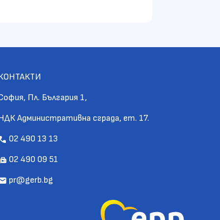
КОНТАКТИ
София, Пл. България 1,
НДК Административна сграда, ет. 17.
02 490 13 13
call
02 490 09 51
fax
pr@gerb.bg
mail