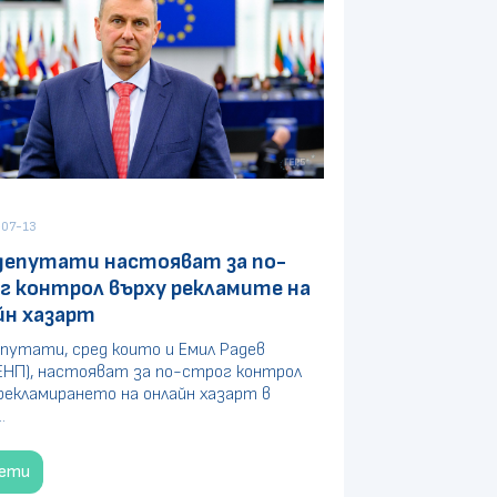
07-13
депутати настояват за по-
г контрол върху рекламите на
йн хазарт
путати, сред които и Емил Радев
ЕНП), настояват за по-строг контрол
рекламирането на онлайн хазарт в
.
чети