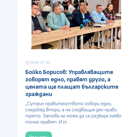
2026-07-12
schedule
Бойко Борисов: Управляващите
говорят едно, правят друго, а
цената ще плащат българските
граждани
„Сутрин правителството говори едно,
следобед второ, а на следващия ден прави
трето. Затова не може да се разбере какво
точно правят. И т ...