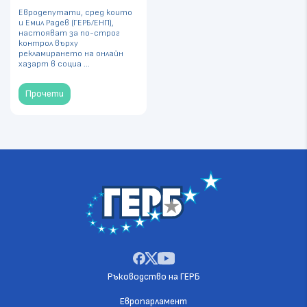
Евродепутати, сред които
и Емил Радев (ГЕРБ/ЕНП),
настояват за по-строг
контрол върху
рекламирането на онлайн
хазарт в социа ...
Прочети
Ръководство на ГЕРБ
Европарламент