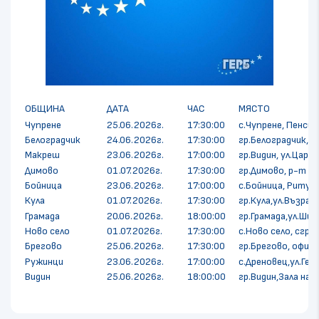
ОБЩИНА
ДАТА
ЧАС
МЯСТО
Чупрене
25.06.2026г.
17:30:00
с.Чупрене, Пенсио
Белоградчик
24.06.2026г.
17:30:00
гр.Белоградчик, о
Макреш
23.06.2026г.
17:00:00
гр.Видин, ул.Цар А
Димово
01.07.2026г.
17:30:00
гр.Димово, р-т 
Бойница
23.06.2026г.
17:00:00
с.Бойница, Ритуал
Кула
01.07.2026г.
17:30:00
гр.Кула,ул.Възраж
Грамада
20.06.2026г.
18:00:00
гр.Грамада,ул.Шир
Ново село
01.07.2026г.
17:30:00
с.Ново село, сгр
Брегово
25.06.2026г.
17:30:00
гр.Брегово, офис 
Ружинци
23.06.2026г.
17:00:00
с.Дреновец,ул.Ге
Видин
25.06.2026г.
18:00:00
гр.Видин,Зала на 