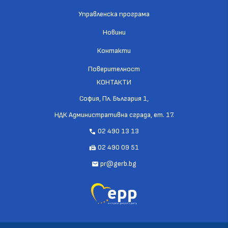
Управленска програма
Новини
Контакти
Поверителност
КОНТАКТИ
София, Пл. България 1,
НДК Административна сграда, ет. 17.
02 490 13 13
call
02 490 09 51
fax
pr@gerb.bg
mail