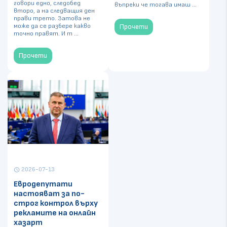
говори едно, следобед
въпреки че тогава имаш ...
второ, а на следващия ден
прави трето. Затова не
може да се разбере какво
Прочети
точно правят. И т ...
Прочети
2026-07-13
schedule
Евродепутати
настояват за по-
строг контрол върху
рекламите на онлайн
хазарт