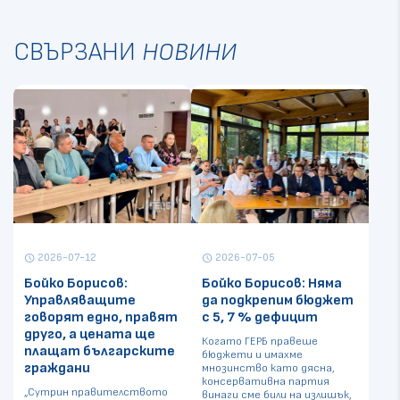
СВЪРЗАНИ
НОВИНИ
2026-07-12
2026-07-05
schedule
schedule
Бойко Борисов:
Бойко Борисов: Няма
Управляващите
да подкрепим бюджет
говорят едно, правят
с 5, 7 % дефицит
друго, а цената ще
Когато ГЕРБ правеше
плащат българските
бюджети и имахме
граждани
мнозинство като дясна,
консервативна партия
„Сутрин правителството
винаги сме били на излишък,