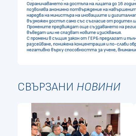
Ограничаването на достъпа на лицата до 16 годин
позволява анонимно потвърждение на навършените
наредба на министъра на иновациите и дигиталнат
възможен достъп само със съгласие от родител ил
Промените предвиждат още създаването на регистъ
въведат или не спазват новите изисквания.
С промени в същия закон от ГЕРБ предлагат и пъ
разсейване, понижена концентрация и по-слаби о
негативно върху способността за учене, вниман
СВЪРЗАНИ
НОВИНИ