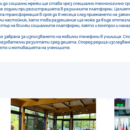
и до социални мрежи ще става чрез специално технологично ср
 години при регистрацията в различните платформи. Целият п
а трансформация в срок до 6 месеца след приемането на закона
и настойник, като това разрешение ще може да бъде оттеглен
р на всички социалните платформи, както и контрол и налаган
лна забрана за използването на мобилни телефони в училище.
бразователни резултати сред децата. Според редица изследван
ието и мотивацията на учениците.