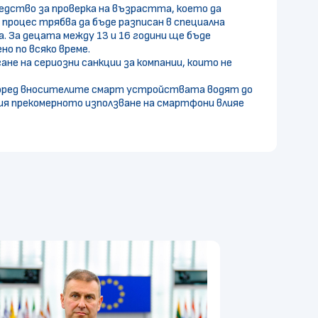
едство за проверка на възрастта, което да
роцес трябва да бъде разписан в специална
. За децата между 13 и 16 години ще бъде
о по всяко време.
е на сериозни санкции за компании, които не
 Според вносителите смарт устройствата водят до
ия прекомерното използване на смартфони влияе