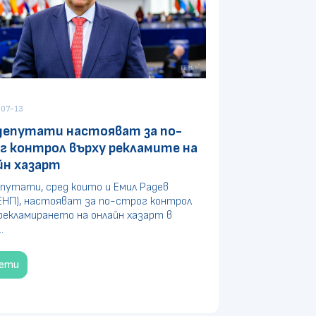
07-13
депутати настояват за по-
г контрол върху рекламите на
йн хазарт
путати, сред които и Емил Радев
ЕНП), настояват за по-строг контрол
рекламирането на онлайн хазарт в
.
чети