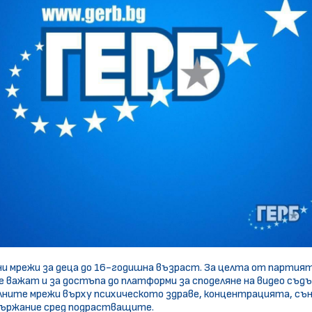
ни мрежи за деца до 16-годишна възраст. За целта от партията
 важат и за достъпа до платформи за споделяне на видео съд
алните мрежи върху психическото здраве, концентрацията, сън
ържание сред подрастващите.