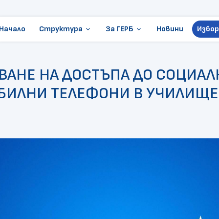
Начало
Структура
За ГЕРБ
Новини
Избор
keyboard_arrow_down
keyboard_arrow_down
Ръководство
Стани член
ВАНЕ НА ДОСТЪПА ДО СОЦИАЛ
Местни избори
Становища и позиции
ОБИЛНИ ТЕЛЕФОНИ В УЧИЛИЩЕ
ГЕРБ в Европарламента
Контакти
Организации
Президентски избори
Документи