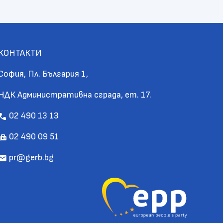
КОНТАКТИ
София, Пл. България 1,
НДК Административна сграда, ет. 17.
02 490 13 13
call
02 490 09 51
fax
pr@gerb.bg
mail