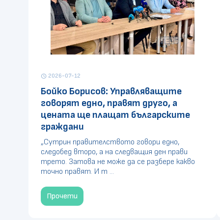
2026-07-12
schedule
Бойко Борисов: Управляващите
говорят едно, правят друго, а
цената ще плащат българските
граждани
„Сутрин правителството говори едно,
следобед второ, а на следващия ден прави
трето. Затова не може да се разбере какво
точно правят. И т ...
Прочети