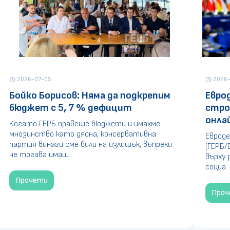
2026-07-05
2026-
schedule
schedule
Бойко Борисов: Няма да подкрепим
Евро
бюджет с 5, 7 % дефицит
стро
онла
Когато ГЕРБ правеше бюджети и имахме
мнозинство като дясна, консервативна
Евроде
партия винаги сме били на излишък, въпреки
(ГЕРБ/
че тогава имаш ...
върху 
социа ..
Прочети
Про