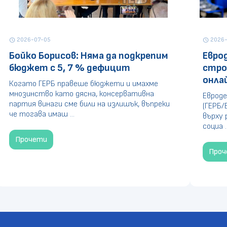
2026-07-05
2026-
schedule
schedule
Бойко Борисов: Няма да подкрепим
Евро
бюджет с 5, 7 % дефицит
стро
онла
Когато ГЕРБ правеше бюджети и имахме
мнозинство като дясна, консервативна
Евроде
партия винаги сме били на излишък, въпреки
(ГЕРБ/
че тогава имаш ...
върху 
социа ..
Прочети
Про