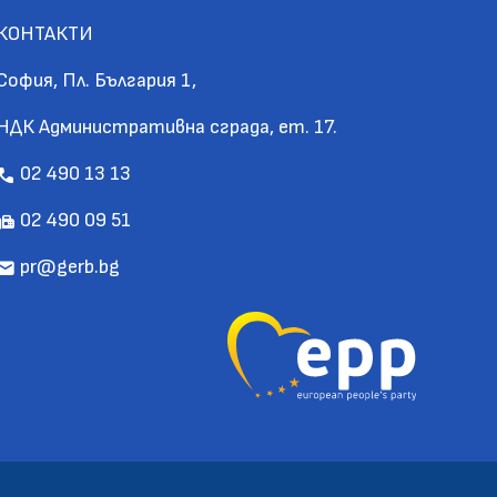
КОНТАКТИ
София, Пл. България 1,
НДК Административна сграда, ет. 17.
02 490 13 13
call
02 490 09 51
fax
pr@gerb.bg
mail