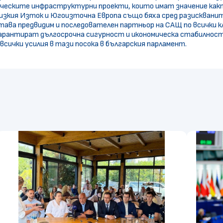
еските инфраструктурни проекти, които имат значение както
изкия Изток и Югоизточна Европа също бяха сред разисквани
става предвидим и последователен партньор на САЩ по всички
арантират дългосрочна сигурност и икономическа стабилност
сички усилия в тази посока в българския парламент.