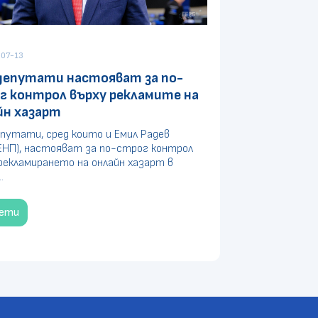
07-13
депутати настояват за по-
г контрол върху рекламите на
йн хазарт
путати, сред които и Емил Радев
ЕНП), настояват за по-строг контрол
рекламирането на онлайн хазарт в
.
чети