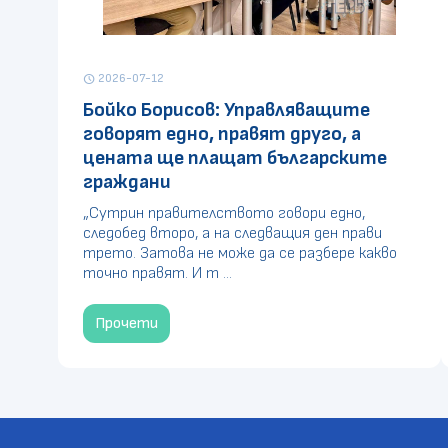
2026-07-12
schedule
Бойко Борисов: Управляващите
говорят едно, правят друго, а
цената ще плащат българските
граждани
„Сутрин правителството говори едно,
следобед второ, а на следващия ден прави
трето. Затова не може да се разбере какво
точно правят. И т ...
Прочети