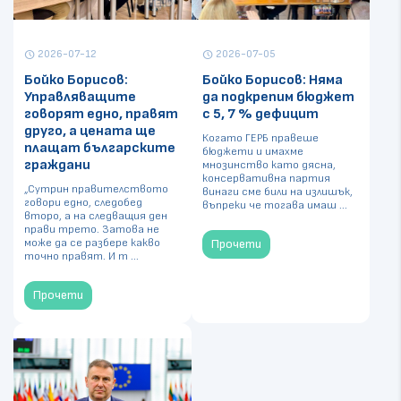
2026-07-12
2026-07-05
schedule
schedule
Бойко Борисов:
Бойко Борисов: Няма
Управляващите
да подкрепим бюджет
говорят едно, правят
с 5, 7 % дефицит
друго, а цената ще
Когато ГЕРБ правеше
плащат българските
бюджети и имахме
граждани
мнозинство като дясна,
консервативна партия
„Сутрин правителството
винаги сме били на излишък,
говори едно, следобед
въпреки че тогава имаш ...
второ, а на следващия ден
прави трето. Затова не
може да се разбере какво
Прочети
точно правят. И т ...
Прочети