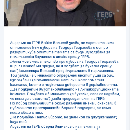
Лидерът на ГЕРБ Бойко Борисов заяви, че партията няма
отношение към избора на Теодора Георгиева и остро
разкритикува опитите темата да бъде използвана за
политически внушения и атаки срещу ГЕРБ.
„Няма мое вмешателство при избора на Теодора Георгиева.
Кирил Петков ми призна, че я ползват за бухалка срещу
нас“, коментира Борисов пред журналисти в парламента.
Той заяви, че в миналото определени институции са били
използвани за политически натиск и компроматни
кампании, което е подкопало доверието в държавността.
„Ще подкрепим възстановяването на Антикорупционната
комисия. Ползваха я в миналото за бухалка, сега се надявам,
че няма да е същото“, заяви председателят на ГЕРБ.
По повод спекулациите около различни имена и скандали в
публичното пространство Борисов подчерта, че няма
нищо общо с тях.
„Не познавам Петьо Еврото, не знам кои са джуджетата“,
каза той.
Лидерът на ГЕРБ обърна внимание и на темата за