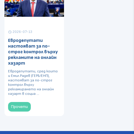
2026-07-13
schedule
Евродепутати
настояват за по-
строг контрол върху
рекламите на онлайн
хазарт
Евродепутати, сред които
и Емил Радев (ГЕРБ/ЕНП),
настояват за по-строг
контрол върху
рекламирането на онлайн
хазарт в социа ...
Прочети