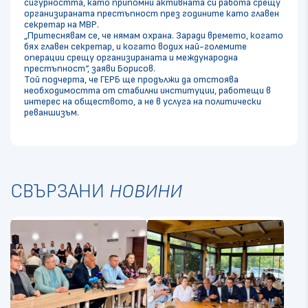
сигурността, като припомни активната си работа срещу
организираната престъпност през годините като главен
секретар на МВР.
„Притеснявам се, че нямам охрана. Заради времето, когато
бях главен секретар, и когато водих най-големите
операции срещу организираната и международна
престъпност“, заяви Борисов.
Той подчерта, че ГЕРБ ще продължи да отстоява
необходимостта от стабилни институции, работещи в
интерес на обществото, а не в услуга на политически
реваншизъм.
СВЪРЗАНИ
НОВИНИ