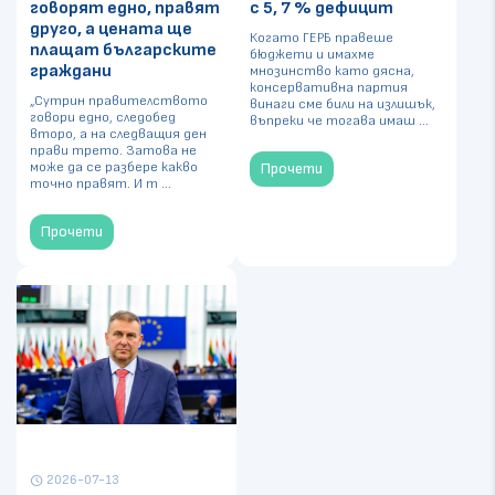
говорят едно, правят
с 5, 7 % дефицит
друго, а цената ще
Когато ГЕРБ правеше
плащат българските
бюджети и имахме
граждани
мнозинство като дясна,
консервативна партия
„Сутрин правителството
винаги сме били на излишък,
говори едно, следобед
въпреки че тогава имаш ...
второ, а на следващия ден
прави трето. Затова не
може да се разбере какво
Прочети
точно правят. И т ...
Прочети
2026-07-13
schedule