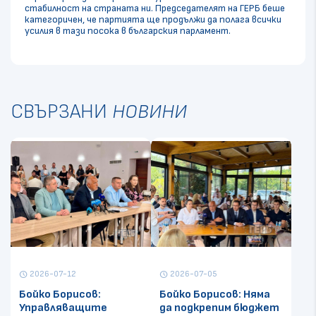
стабилност на страната ни. Председателят на ГЕРБ беше
категоричен, че партията ще продължи да полага всички
усилия в тази посока в българския парламент.
СВЪРЗАНИ
НОВИНИ
2026-07-12
2026-07-05
schedule
schedule
Бойко Борисов:
Бойко Борисов: Няма
Управляващите
да подкрепим бюджет