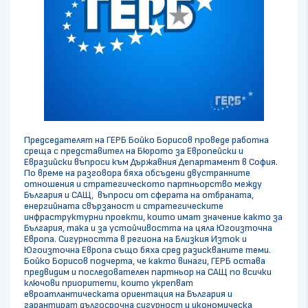
Председателят на ГЕРБ Бойко Борисов проведе работна
среща с представител на Бюрото за Европейски и
Евразийски въпроси към Държавния Департамент в София.
По време на разговора бяха обсъдени двустранните
отношения и стратегическото партньорство между
България и САЩ, въпроси от сферата на отбраната,
енергийната свързаност и стратегическите
инфраструктурни проекти, които имат значение както за
България, така и за устойчивостта на цяла Югоизточна
Европа. Сигурността в региона на Близкия Изток и
Югоизточна Европа също бяха сред разискваните теми.
Бойко Борисов подчерта, че както винаги, ГЕРБ остава
предвидим и последователен партньор на САЩ по всички
ключови приоритети, които укрепват
евроатлантическата ориентация на България и
гарантират дългосрочна сигурност и икономическа