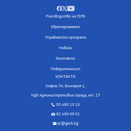
Ръководство на ГЕРБ
Европарламент
Управленска програма
Новини
Контакти
Поверителност
КОНТАКТИ
София, Пл. България 1,
НДК Административна сграда, ет. 17.
02 490 13 13
call
02 490 09 51
fax
pr@gerb.bg
mail