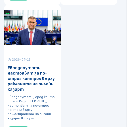
2026-07-13
schedule
Евродепутати
настояват за по-
строг контрол върху
рекламите на онлайн
хазарт
Евродепутати, сред които
и Емил Радев (ГЕРБ/ЕНП),
настояват за по-строг
контрол върху
рекламирането на онлайн
хазарт в социа ...