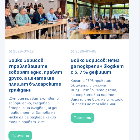
2026-07-12
2026-07-05
schedule
schedule
Бойко Борисов:
Бойко Борисов: Няма
Управляващите
да подкрепим бюджет
говорят едно, правят
с 5, 7 % дефицит
друго, а цената ще
Когато ГЕРБ правеше
плащат българските
бюджети и имахме
граждани
мнозинство като дясна,
консервативна партия
„Сутрин правителството
винаги сме били на излишък,
говори едно, следобед
въпреки че тогава имаш ...
второ, а на следващия ден
прави трето. Затова не
може да се разбере какво
Прочети
точно правят. И т ...
Прочети