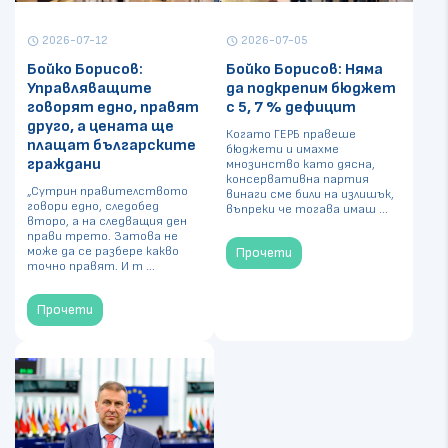
2026-07-12
2026-07-05
schedule
schedule
Бойко Борисов:
Бойко Борисов: Няма
Управляващите
да подкрепим бюджет
говорят едно, правят
с 5, 7 % дефицит
друго, а цената ще
Когато ГЕРБ правеше
плащат българските
бюджети и имахме
граждани
мнозинство като дясна,
консервативна партия
„Сутрин правителството
винаги сме били на излишък,
говори едно, следобед
въпреки че тогава имаш ...
второ, а на следващия ден
прави трето. Затова не
може да се разбере какво
Прочети
точно правят. И т ...
Прочети