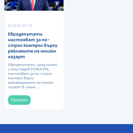
2026-07-13
schedule
Евродепутати
настояват за по-
строг контрол върху
рекламите на онлайн
хазарт
Евродепутати, сред които
и Емил Радев (ГЕРБ/ЕНП),
настояват за по-строг
контрол върху
рекламирането на онлайн
хазарт в социа ...
Прочети