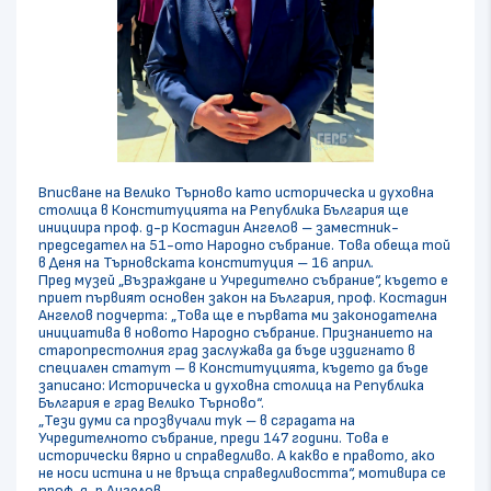
Вписване на Велико Търново като историческа и духовна
столица в Конституцията на Република България ще
инициира проф. д-р Костадин Ангелов – заместник-
председател на 51-ото Народно събрание. Това обеща той
в Деня на Търновската конституция – 16 април.
Пред музей „Възраждане и Учредително събрание“, където е
приет първият основен закон на България, проф. Костадин
Ангелов подчерта: „Това ще е първата ми законодателна
инициатива в новото Народно събрание. Признанието на
старопрестолния град заслужава да бъде издигнато в
специален статут – в Конституцията, където да бъде
записано: Историческа и духовна столица на Република
България е град Велико Търново“.
„Тези думи са прозвучали тук – в сградата на
Учредителното събрание, преди 147 години. Това е
исторически вярно и справедливо. А какво е правото, ако
не носи истина и не връща справедливостта“, мотивира се
проф. д-р Ангелов.