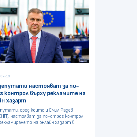
07-13
депутати настояват за по-
г контрол върху рекламите на
йн хазарт
путати, сред които и Емил Радев
ЕНП), настояват за по-строг контрол
рекламирането на онлайн хазарт в
.