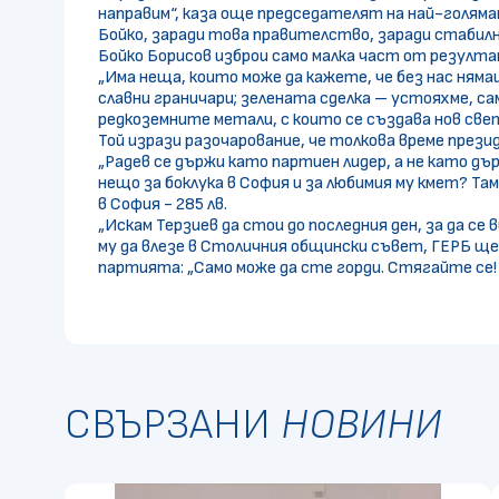
направим“, каза още председателят на най-голяма
Бойко, заради това правителство, заради стабил
Бойко Борисов изброи само малка част от резулт
„Има неща, които може да кажете, че без нас няма
славни граничари; зелената сделка – устояхме, с
редкоземните метали, с които се създава нов свет
Той изрази разочарование, че толкова време през
„Радев се държи като партиен лидер, а не като дъ
нещо за боклука в София и за любимия му кмет? Там
в София - 285 лв.
„Искам Терзиев да стои до последния ден, за да с
му да влезе в Столичния общински съвет, ГЕРБ ще 
партията: „Само може да сте горди. Стягайте се! 
СВЪРЗАНИ
НОВИНИ