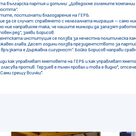
та българска партия и допълни: „Доведохме големите компании
ността“.
атите, постигнати благодарение на ГЕРБ.
ше да се случат: справянето с нелегалната миграция – само н
амо ние направихме така, че нашите миньори да запазят работн
овен ред“, заяви Борисов.
идентската институция се ползва за нечестна политическа ка
ржавен глава. Десет години ползва президентството за партийн
 връзката е Държавна сигурност“. Бойко Борисов направи сравне
е види как управляват кметовете на ГЕРБ и как управляват кмет
гласува против. Терзиев е пълен провал и това е видно", отсе
Сами срещу всички".