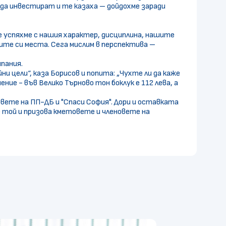
 да инвестират и те казаха – дойдохме заради
ие успяхме с нашия характер, дисциплина, нашите
ите си места. Сега мислим в перспектива –
мпания.
и цели“, каза Борисов и попита: „Чухте ли да каже
ние - във Велико Търново тон боклук е 112 лева, а
овете на ПП-ДБ и "Спаси София". Дори и оставката
че той и призова кметовете и членовете на