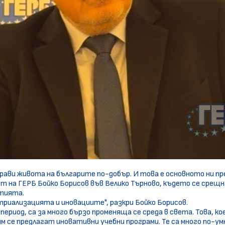
аправи живота на българите по-добър. И това е основното ни п
т на ГЕРБ Бойко Борисов във Велико Търново, където се срещн
ртията.
риализацията и иновациите", разкри Бойко Борисов.
ериод, са за много бързо променяща се среда в света. Това, кое
м се предлагат иновативни учебни програми. Те са много по-умн