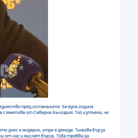
редимство пред останалите. За една година
а с кметове от Северна България. Той изтъкна, че
то днес е модерно, утре е демоде. Толкова бързо
и от нас и мислят бързо. Това трябва да