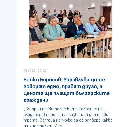
2026-07-12
schedule
Бойко Борисов: Управляващите
говорят едно, правят друго, а
цената ще плащат българските
граждани
„Сутрин правителството говори едно,
следобед второ, а на следващия ден прави
трето. Затова не може да се разбере какво
точно правят. И т ...