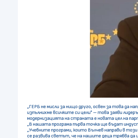
„ГЕРБ не мисли за нищо друго, освен за това да н
изпълнихме всичките си цели" – това заяви лидеръ
модернизацията на страната е новата цел на па
„В нашата програма първа точка ще бъдат индуст
„Учебните програми, които Вълчев направи в този п
се развива светът, че на нашите деца трябва да и