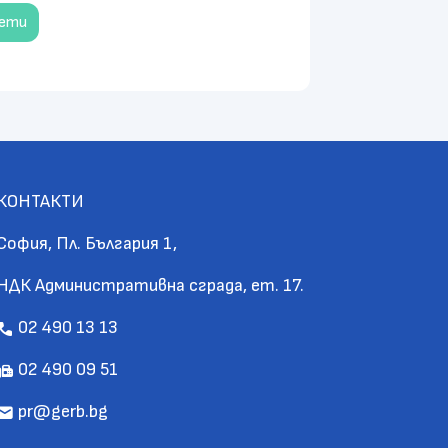
чети
КОНТАКТИ
София, Пл. България 1,
НДК Административна сграда, ет. 17.
02 490 13 13
call
02 490 09 51
fax
pr@gerb.bg
mail