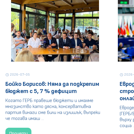
2026-07-05
2026-
schedule
schedule
Бойко Борисов: Няма да подкрепим
Евро
бюджет с 5, 7 % дефицит
стро
онла
Когато ГЕРБ правеше бюджети и имахме
мнозинство като дясна, консервативна
Евроде
партия винаги сме били на излишък, въпреки
(ГЕРБ/
че тогава имаш ...
върху 
социа ..
Прочети