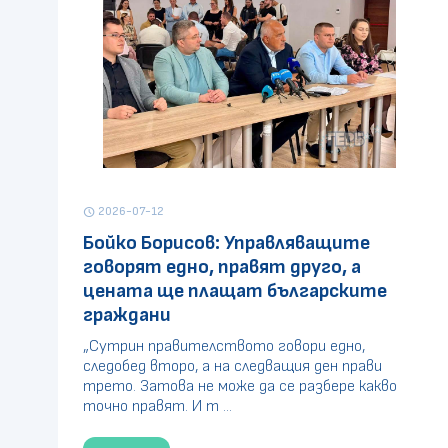
2026-07-12
schedule
Бойко Борисов: Управляващите
говорят едно, правят друго, а
цената ще плащат българските
граждани
„Сутрин правителството говори едно,
следобед второ, а на следващия ден прави
трето. Затова не може да се разбере какво
точно правят. И т ...