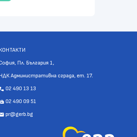
КОНТАКТИ
София, Пл. България 1,
НДК Административна сграда, ет. 17.
02 490 13 13
call
02 490 09 51
fax
pr@gerb.bg
mail