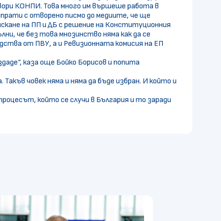
твори КОНПИ. Това много им вършеше работа в
зпрати с отворено писмо до медиите, че ще
искане на ПП и ДБ с решение на Конституционния
лни, че без това мнозинство няма как да се
ства от ПВУ, а и Ревизионната комисия на ЕП
даде“, каза още Бойко Борисов и попита
Такъв човек няма и няма да бъде избран. И който и
процесът, който се случи в България и то заради