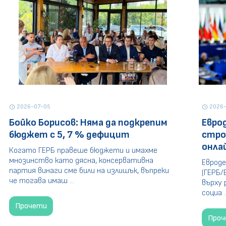
2026-07-05
2026-
schedule
schedule
Бойко Борисов: Няма да подкрепим
Евро
бюджет с 5, 7 % дефицит
стро
онла
Когато ГЕРБ правеше бюджети и имахме
мнозинство като дясна, консервативна
Евроде
партия винаги сме били на излишък, въпреки
(ГЕРБ/
че тогава имаш ...
върху 
социа ..
Прочети
Про