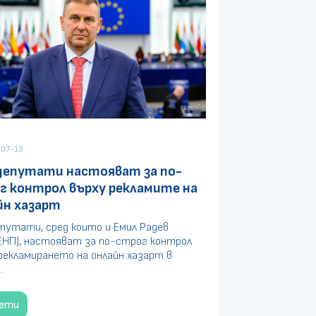
07-13
депутати настояват за по-
г контрол върху рекламите на
йн хазарт
путати, сред които и Емил Радев
ЕНП), настояват за по-строг контрол
рекламирането на онлайн хазарт в
.
чети