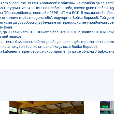
н от лидерите им ген. Атанасов е обяснил, че трябва да се за
и неудачи, че КОНПИ е на Пеевски. Това, което днес Пеевски и
пи ПП и сглобката, поставя ГЕРБ, ИТН и БСП в малцинство. По 
че нямаме това мнозинство", подчерта Бойко Борисов. Той допъ
о успя да договори изгубените от предишните управления сред
н план.
е, да ни закичат КОНПИ като брошка. КОНПИ, която ПП и ДБ съз
шков начело.
 - няма българин, който да обедини поне две трети от хората. 
тно атакуван всички страни“, каза още Бойко Борисов.
а кабинета, премиера и министрите, за да се обясни в Брюксел 