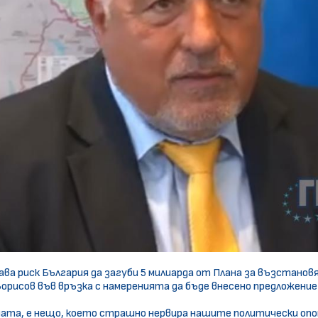
а риск България да загуби 5 милиарда от Плана за възстанов
Борисов във връзка с намеренията да бъде внесено предложени
оната, е нещо, което страшно нервира нашите политически опон